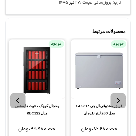
تاریخ بروزرسانی قیمت :
۲۷ تیر ۱۴۰۵
محصولات مرتبط
موجود
موجود
فریزر صندوقی ال جی GCS315
یخچال کوچک 7 فوت هایسنس
مدل 280 لیتر نقره ای
مدل RBC122
82.280.000
تومان
45.980.000
تومان