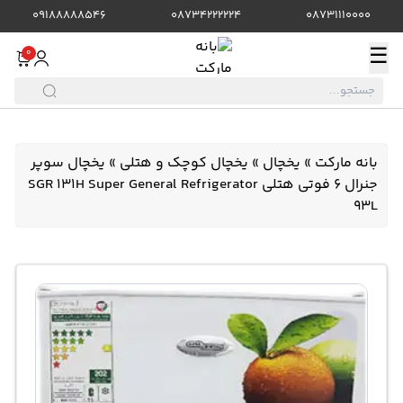
09188888546
08734222224
08731110000
☰
0
بانه مارکت
»
یخچال
»
یخچال کوچک و هتلی
»
یخچال سوپر
جنرال 6 فوتی هتلی SGR 131H Super General Refrigerator
93L