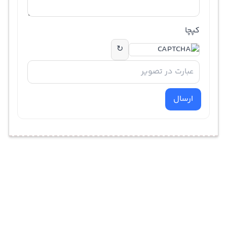
کپچا
↻
ارسال