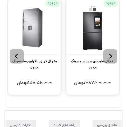
موجود
موجود
یخچال ساید بای ساید سامسونگ
یخچال فریزر بالا پایین سامسونگ
RT85
RF65
387.200.000
تومان
158.510.000
تومان
نقد و بررسی
راهنمای خرید
نظرات کاربران