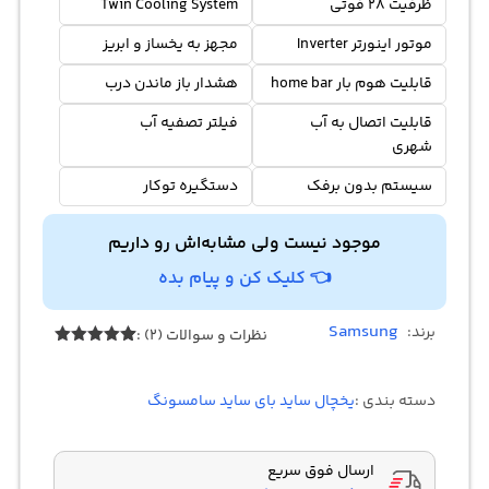
ظرفیت 28 فوتی
Twin Cooling System
موتور اینورتر Inverter
مجهز به یخساز و ابریز
قابلیت هوم بار home bar
هشدار باز ماندن درب
قابلیت اتصال به آب
فیلتر تصفیه آب
شهری
سیستم بدون برفک
دستگیره توکار
موجود نیست ولی مشابه‌اش رو داریم
👈 کلیک کن و پیام بده
Samsung
برند:
نظرات و سوالات (2) :
2
امتیازدهی
5.00
از 5
در
دسته بندی :
یخچال ساید بای ساید سامسونگ
امتیازدهی
مشتری
ارسال فوق سریع