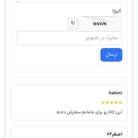
کپچا
↻
ارسال
halimi
★
★
★
★
★
این کالا رو برای مامانم سفارش دادم
اصغر62