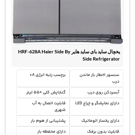
یخچال ساید بای ساید هایر HRF-628A Haier Side By
Side Refrigerator
سنسور اخطار باز ماندن
برچسب رتبه انرژی A+
درب
آبسردکن روی درب
گنجایش کلی 550 لیتر
دارای نمایشگر و چراغ LED
قابلیت اتصال به آب
شهری
دارای یخساز اتوماتیک
پشتیبانی از هوم بار
قابلیت بدون برفک
دارای محفظه بار