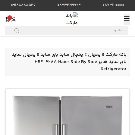
09188888546
08734222224
08731110000
☰
0
بانه مارکت
»
یخچال
»
یخچال ساید بای ساید
»
یخچال ساید
بای ساید هایر HRF-628A Haier Side By Side
Refrigerator