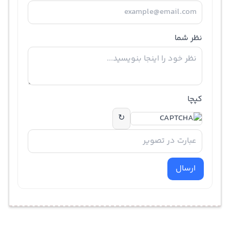
نظر شما
کپچا
↻
ارسال