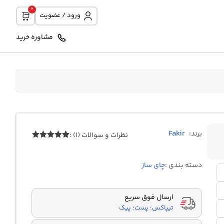
0
ورود / عضویت
مشاوره خرید
Fakir
برند:
نظرات و سوالات (1) :
1
امتیازدهی
5.00
از 5
در
دسته بندی :
چای ساز
امتیازدهی
مشتری
ارسال فوق سریع
تیپاکس؛ پست؛ پیک