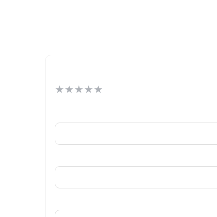
★
★
★
★
★