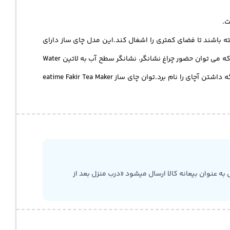
داشته باشند تا فضای کمتری را اشغال کند.این مدل چای ساز دارای
بدنه ای از جنس پلاستیک می باشد که بسیار با دوام و با کیفیت تولید و طراحی شده است.این چای ساز دارای ویژگی های بینظیری می باشد که می توان حضور چراغ نشانگر، نشانگر سطح آب به لاتین Water
level indicator ، محل قرار گیری کابل برق به لاتین Cable winding slot ، سیستم ایمنی در برابر حرارت شدید به لاتین Safety system ، گرم نگه داشتن آچای را نام برد.توان چای ساز eatime Fakir Tea Maker
به عنوان بیعانه کالا ارسال میشود «درب منزل بعد از