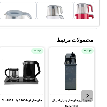
محصولات مرتبط
موجود
موجود
آبسرد کن و چای ساز جنرال اس ال
چای ساز فوما 2200 وات FU-1981
General SL