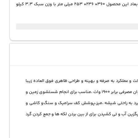
مخصوصا این دستگاه برای خانوارهای دارای کودکان خردسال که نمیتوانند از مواد شوینده بد بو و مضر استفاده کنند بسیار پرکارآمد میباشد.ابعاد این محصول 360× 236× 253 میلی متر با وزن سبک 3.3 کیلو
کیفیت بالای ساخت و عملکرد به صرفه و بهینه و طراحی ظاهری فوق العاده زیبا
،اعتماد و توجه تمامی مصرف کنندگان و مخاطبین خود را جلب کرده است.از ویژگی های بارز این محصول طراحی پیشرفته،ابعاد نسبتا کوچک،توان مصرفی برابر ۱۹۰۰ وات ،مناسب برای انجام شستشوی زمین و
انیه میباشد.با کمک این دستگاه پیشرفته و پر کاربرد به راحتی شیشه ،میز،پوشش کف سرامیک و سنگ‌و کاشی و
گزین آب و تی کشیدن برای از بین بردن لکه ها و جمع کردن گرد