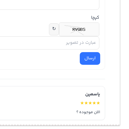
کپچا
↻
ارسال
یاسمین
★
★
★
★
★
الان موجوده ؟