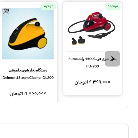
موجود
موجود
بخار شوی فوما 1500 وات Fuma
FU-900
دستگاه بخارشوی دلمونتی
Delmonti Steam Cleaner DL200
14.399.000
تومان
121.000.000
تومان