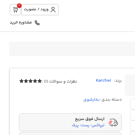
0
ورود / عضویت
مشاوره خرید
Karcher
برند:
نظرات و سوالات (1) :
1
امتیازدهی
5.00
از 5
در
دسته بندی :
بخارشوی
امتیازدهی
مشتری
ارسال فوق سریع
تیپاکس؛ پست؛ پیک