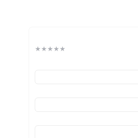
★
★
★
★
★