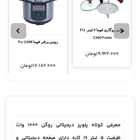
زودپز روگازی فوما 9 لیتر FU-
1360 Fuma
زودپز برقی فوما Fu-1348
9.922.000
تومان
17.182.000
تومان
معرفی کوتاه پلوپز دیجیتالی روگن 1000 وات
ظرفیت 5 لیتر 16 کاره دارای صفحه دیجیتالی و