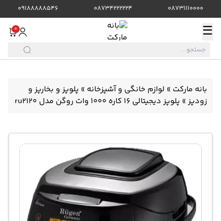
09188888546
08734222224
08731110000
☰
0
بانه مارکت
»
لوازم خانگی و آشپزخانه
»
پلوپز و بخارپز و
زودپز
»
پلوپز دیجیتالی 16 کاره 1000 وات روگن مدل ru2120