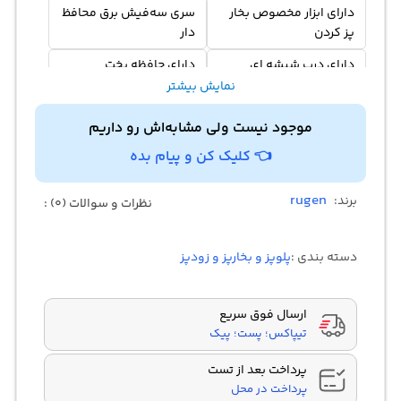
دارای ابزار مخصوص بخار
سری سه‌فیش برق محافظ
پز کردن
دار
دارای درب شیشه ای
دارای حافظه پخت
نمایش بیشتر
عملکرد یادآوری
قابلیت تنظیم زمان پخت و
دمای
موجود نیست ولی مشابه‌اش رو داریم
👈 کلیک کن و پیام بده
rugen
برند:
نظرات و سوالات (0) :
دسته بندی :
پلوپز و بخارپز و زودپز
ارسال فوق سریع
تیپاکس؛ پست؛ پیک
پرداخت بعد از تست
پرداخت در محل