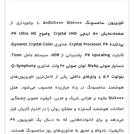
تلویزیون سامسونگ 50DU8000 DU8000
با برخورداری از
صفحه‌نمایش 50 اینچی Crystal UHD
،
وضوح 4K Ultra HD
،
پردازنده Crystal Processor 4K
، فناوری
Dynamic Crystal Color
،
قابلیت
4K Upscaling
، پشتیبانی از
HDR
، سیستم عامل
Tizen
،
دستیار صوتی Bixby
،
توان صوتی 20 وات
، فناوری
Q-Symphony
،
بلوتوث 5.2
و
وای‌فای داخلی
یکی از کامل‌ترین تلویزیون‌های
هوشمند سامسونگ در رده میان‌رده محسوب می‌شود.
مدل
DU8000
علاوه بر طراحی باریک و مدرن، کیفیت تصویر چشمگیر،
امکانات هوشمند گسترده و عملکرد روان را در اختیار کاربران قرار
می‌دهد و برای خانواده‌هایی که به دنبال یک تلویزیون 4K
باکیفیت، بادوام و مجهز به فناوری‌های روز سامسونگ هستند،