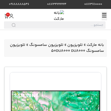
09188888546
08734222224
08731110000
☰
0
بانه مارکت
»
تلویزیون
»
تلویزیون سامسونگ
»
تلویزیون
سامسونگ 50DU8000 DU8000