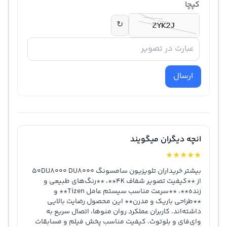
کپچا
↻
ارسال
انچه دیگران میگویند
★
★
★
★
★
بیشتر خریداران تلویزیون سامسونگ 50DU8000 DU8000
از **کیفیت تصویر شفاف 4K**، **رنگ‌های طبیعی و
زنده**، **سرعت مناسب سیستم عامل Tizen** و
**طراحی باریک و مدرن** این محصول رضایت بالایی
داشته‌اند. کاربران عملکرد روان منوها، اتصال سریع به
وای‌فای و بلوتوث، کیفیت مناسب پخش فیلم و مسابقات