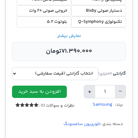
دستیار صوتی Bixby
خروجی صوتی 20 وات
تکنولوژی Q-Symphony
بلوتوث 5.2
وای فای داخلی
نمایش بیشتر
71.390.000
تومان
گارانتی
(اختیاری)
+
−
افزودن به سبد خرید
تعداد
Samsung
برند:
نظرات و سوالات (1) :
1
امتیازدهی
5.00
از 5
در
دسته بندی :
تلویزیون سامسونگ
امتیازدهی
مشتری