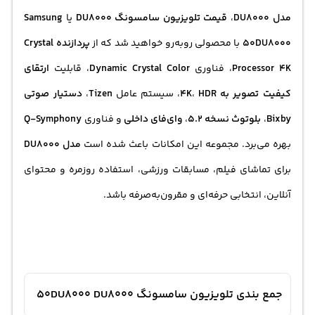
مدل DU8000
،
قیمت تلویزیون سامسونگ DU8000
یا
Samsung
50DU8000
با محصولی روبه‌رو خواهید شد که از
پردازنده Crystal
Processor 4K
، فناوری
Dynamic Crystal Color
، قابلیت
ارتقای
کیفیت تصویر به 4K
HDR
،
، سیستم عامل
Tizen
،
دستیار صوتی
Bixby
،
بلوتوث نسخه 5.2
،
وای‌فای داخلی
و فناوری
Q-Symphony
بهره می‌برد. مجموعه این امکانات باعث شده است
مدل DU8000
برای تماشای فیلم، مسابقات ورزشی، استفاده روزمره و محتوای
آنلاین، انتخابی حرفه‌ای و مقرون‌به‌صرفه باشد.
جمع بندی تلویزیون سامسونگ 50DU8000 DU8000