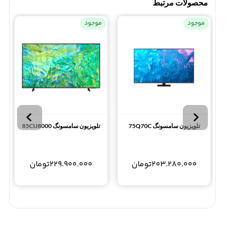
محصولات مرتبط
موجود
موجود
تلویزیون سامسونگ 75Q70C
تلویزیون سامسونگ 85CU8000
203.280.000
تومان
229.900.000
تومان