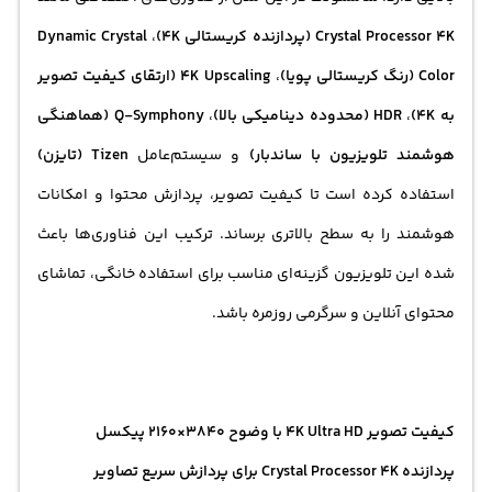
Crystal Processor 4K (پردازنده کریستالی 4K)
،
Dynamic Crystal
Color (رنگ کریستالی پویا)
،
4K Upscaling (ارتقای کیفیت تصویر
به 4K)
،
HDR (محدوده دینامیکی بالا)
،
Q-Symphony (هماهنگی
هوشمند تلویزیون با ساندبار)
و سیستم‌عامل
Tizen (تایزن)
استفاده کرده است تا کیفیت تصویر، پردازش محتوا و امکانات
هوشمند را به سطح بالاتری برساند. ترکیب این فناوری‌ها باعث
شده این تلویزیون گزینه‌ای مناسب برای استفاده خانگی، تماشای
محتوای آنلاین و سرگرمی روزمره باشد.
کیفیت تصویر 4K Ultra HD با وضوح 3840×2160 پیکسل
پردازنده Crystal Processor 4K برای پردازش سریع تصاویر