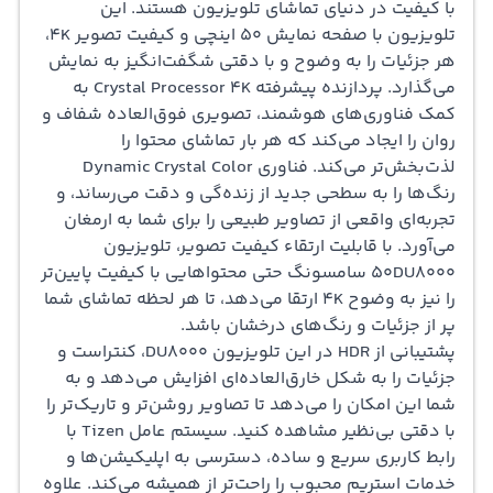
با کیفیت در دنیای تماشای تلویزیون هستند. این
تلویزیون با صفحه نمایش 50 اینچی و کیفیت تصویر 4K،
هر جزئیات را به وضوح و با دقتی شگفت‌انگیز به نمایش
می‌گذارد. پردازنده پیشرفته Crystal Processor 4K به
کمک فناوری‌های هوشمند، تصویری فوق‌العاده شفاف و
روان را ایجاد می‌کند که هر بار تماشای محتوا را
لذت‌بخش‌تر می‌کند. فناوری Dynamic Crystal Color
رنگ‌ها را به سطحی جدید از زنده‌گی و دقت می‌رساند، و
تجربه‌ای واقعی از تصاویر طبیعی را برای شما به ارمغان
می‌آورد. با قابلیت ارتقاء کیفیت تصویر، تلویزیون
50DU8000 سامسونگ حتی محتواهایی با کیفیت پایین‌تر
را نیز به وضوح 4K ارتقا می‌دهد، تا هر لحظه تماشای شما
پر از جزئیات و رنگ‌های درخشان باشد.
پشتیبانی از HDR در این تلویزیون DU8000، کنتراست و
جزئیات را به شکل خارق‌العاده‌ای افزایش می‌دهد و به
شما این امکان را می‌دهد تا تصاویر روشن‌تر و تاریک‌تر را
با دقتی بی‌نظیر مشاهده کنید. سیستم عامل Tizen با
رابط کاربری سریع و ساده، دسترسی به اپلیکیشن‌ها و
خدمات استریم محبوب را راحت‌تر از همیشه می‌کند. علاوه