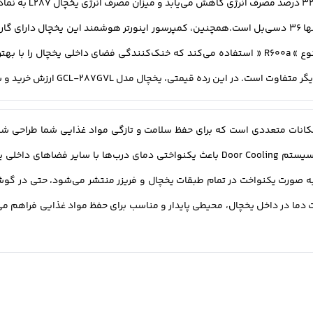
کمپرسور با قدرت و کارایی بالا عمل می‌کند و از گاز مصرفی نوع » R600a « استفاده می‌کند که خنک‌کن
GCL-287GVL ارزش خرید و سرمایه‌گذاری خود را با تخفیف ویژه در دسترس قرار می‌دهید.
GCL-287GVL با ظرفیت ۳۰ فوت دارای امکانات متعددی است که برای حفظ سلامت و تازگی مواد غذایی
Door Cooling، Multi Air Flow و Linear Cooling اشاره کرد. سیستم Door Cooling باعث یکن
 کمک فناوری Multi Air Flow، هوای سرد به صورت یکنواخت در تمام طبقات یخچال و فریزر منتشر م
 Linear Cooling با کاهش نوسانات دما در داخل یخچال، محیطی پایدار و مناسب برای حفظ مواد غذ