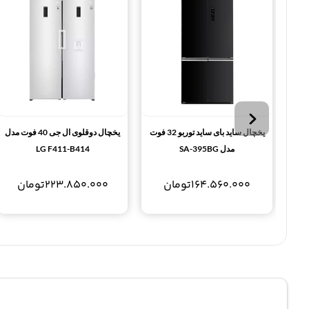
یخچال ساید بای ساید توربو 32 فوت
یخچال دوقلوی ال جی 40 فوت مدل
مدل SA-395BG
LG F411-B414
164.560.000
تومان
223.850.000
تومان