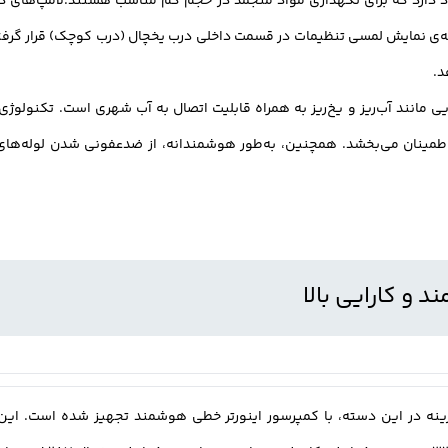
‌کنند. در این مدل یخچال فریزر GCL-287GVL، صفحه‌ی نمایش لمسی تنظیمات در قسمت داخلی درب یخچال 
د.
ه خلوص آب اطمینان می‌بخشد. همچنین، به‌طور هوشمندانه، از ضدعفونی شدن لوله‌
ی مدل L287، به عنوان بهترین گزینه در این دسته، با کمپرسور اینورتر خطی هوشمند تجهیز