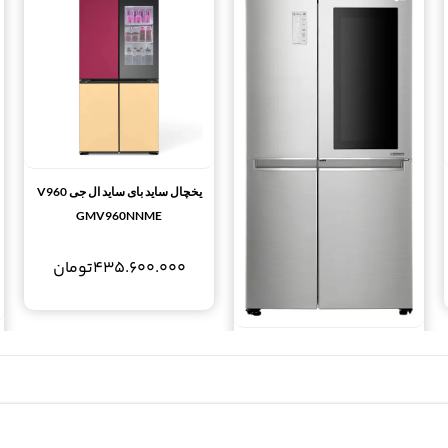
یخچال ساید بای ساید ال جی V960
GMV960NNME
435.600.000
تومان
یخچال ساید بای ساید اینستاویو ال
جی 30 فوت GCX-267PHS LG
InstaView Door in Door
287.980.000
تومان