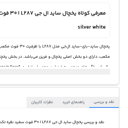
silver white
محصول با رده انرژی +A علامت‌گذاری شده است، 
"Flow
نقد و بررسی
راهنمای خرید
نظرات کاربران
"+HYGIENE FRESH" 
نقد و بررسی یخچال
ساید ال جی
L287 ا ۳۰ فوت سفید نقره تکنولوژی LinearCooling کمپرسور اینورتر وای فای موتور