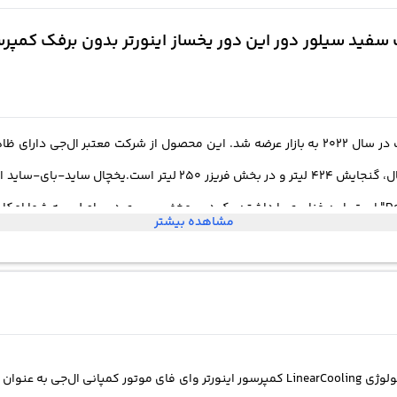
یکی از ویژگی‌های منحصر به فرد این محصول، فناوری "Door in Door" است. این فناوری با داشتن یک درب مخفی 
مشاهده بیشتر
به این معنا که مصرف انرژی بسیار کمی دارد. همچنین، این یخچال دارای سیستم‌های یخ
Multi Air "، تکنولوژی "Linear Cooling" و "Door Cooling" است که به ماندگاری بیشتر مواد غذایی کمک می‌
نیز بهره‌مند است. این فیلتر از 5 لایه تشکیل شده است و با پنج مرحله تصفیه، باکتری‌ها، قارچ‌ها و 
کمپانی ال‌جی به عنوان 