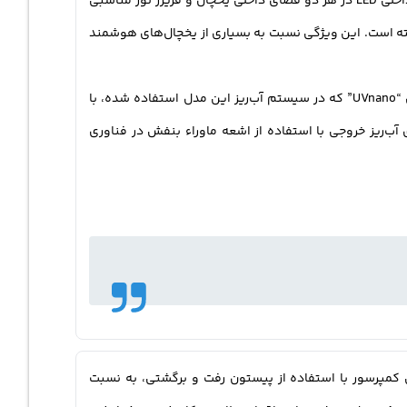
طراحی شده‌اند. در قسمت فریزر نیز دو طبقه پلاستیکی وجود دارد که برای نگهداری مواد منجمد در حجم کم مناسب هستند.لامپ‌های داخلی LED در هر دو فضای داخلی یخچال و فریزر نور مناسبی
(درب کوچک) قرار گرفته است. این ویژگی نسبت به بسیاری از یخچال‌های هوشمند
یخچال فریزر ساید ال‌جی مدل GCL-287GVL دارای ویژگی‌هایی مانند آب‌ریز و یخ‌ریز به همراه قابلیت اتصال به آب شهری است. تکنولوژی “UVnano” که در سیستم آب‌ریز این مدل استفاده شده، با
های آب‌ریز خروجی با استفاده از اشعه ماوراء بنفش در فناوری
 شده است. این کمپرسور با استفاده از پیستون رفت و برگشتی، به نسبت