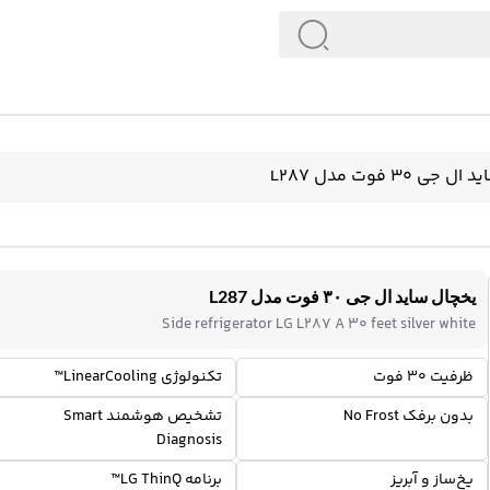
ی ۳۰ فوت مدل L287
یخچال ساید ال جی ۳۰ فوت مدل L287
Side refrigerator LG L287 A 30 feet silver white
ظرفیت 30 فوت
تکنولوژی LinearCooling™
بدون برفک No Frost
تشخیص هوشمند Smart
Diagnosis
یخ‌ساز و آبریز
برنامه LG ThinQ™