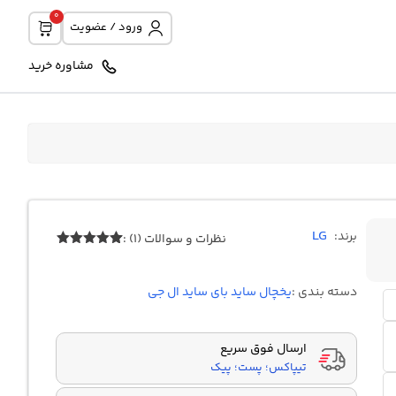
0
ورود / عضویت
مشاوره خرید
LG
برند:
نظرات و سوالات (1) :
1
امتیازدهی
5.00
از 5
در
دسته بندی :
یخچال ساید بای ساید ال جی
امتیازدهی
مشتری
ارسال فوق سریع
تیپاکس؛ پست؛ پیک