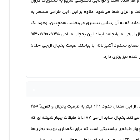
ل واقع شده است و توانایی دسترسی سریع به محتویات درون
قت و انرژی شما می‌شود. علاوه بر این، این طراحی منحصر به
جی GCL-287GVL با دستگیره‌های مخفی و توکار تجهیز شده‌اند که به آن زیبایی بیشتری می‌بخشد. همچنین، وجود یک
شیار در قسمت میانی یخچال برای باز کردن درب‌ها، نه‌تنها به آسانی عملکرد آنها را افزایش می‌دهد، بلکه به جمالی و شکوهی دیگر به یخچال ال‌جی می‌انجامد.ابعاد این یخچال معادل 735×1790×913
قیمت یخچال
ال‌جی GCL-
-
این مدل یخچال ال‌جی GCL-287GVL با جاذبه بالایی طراحی شده است. فضای کلی این یخچال و فریزر حدود 674 لیتر یا 30 فوت مکعب است. از این مقدار، حدود 424 لیتر به ظرفیت یخچال و تقریباً 250
لیتر به گنجایش فریزر اختصاص دارد. این ظرفیت مناسب، به ویژه برای خانواده‌های پرجمعیت، امکان استفاده مؤثر از یخچال L287 را ایجاد می‌کند.یخچال ساید ال‌جی L287 با طبقات چهار شیشه‌ای که
چهار طبقه‌ی پلاستیکی است که برای نگه‌داری بهینه بطری‌ها