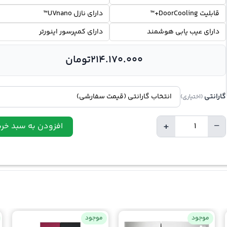
قابلیت DoorCooling+™
دارای نازل UVnano™
دارای عیب یابی هوشمند
دارای کمپرسور اینورتر
214.170.000
تومان
گارانتی
(اختیاری)
+
−
افزودن به سبد خری
تعداد
موجود
موجود