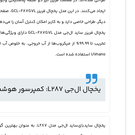
ایجاد می
دیگر، طراحی خاصی دارد و به کاربر امکان کنترل آسان را می‌ده
تخریب تا 99.99% از میکروب‌ها از آب خروجی، ب
UVnano استفاده شده است.
یخچال ال‌جی L287: کمپرسور هوشمند و کارایی بالا
یخچال سایدبای‌ساید ال‌ج