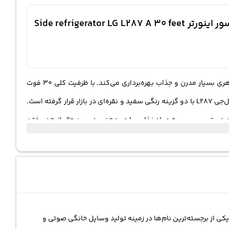
معرفی کوتاه یخچال ساید ال جی L287 ا ۳۰ فوت سفید سیلور دور این دور یخساز اینورتر بدون برفک کمپرسور اینورتر Side refrigerator LG L287 A 30 feet
یخچال ساید-بای-ساید ال‌جی مدل L287 با ظرفیت 30 فوت مکعب در سال 2022 به بازار عرضه شد. این محصول از شرکت معتبر ال‌جی دارای ظاهری بسیار مدرن و جذاب بهره‌برداری می‌کند. با ظرفیت کلی 30 فوت
مکعب، دارای دو بخش اصلی یخچال و فریزر می‌باشد. در بخش یخچال، گنجایش 424 لیتر و در بخش فریزر 250 لیتر است.یخچال ساید-بای-ساید ال‌جی L287 با دو گزینه رنگی سفید و نقره‌ای در بازار قرار گرفته است.
بر روی درب اصلی، به شما امکان دسترسی سریع به مواد غذایی را می‌دهد و در عین حال از هدر رفتن
انرژی و کاهش دمای داخل یخچال جلوگیری می‌کند.موتور یخچال ال‌جی L287 از نوع کمپرسور اینورتر خطی است که به طور قدرتمند عمل می‌کند و به وقوع صدا نمی‌پردازد. سطح صدای آن تنها 36 دسی‌بل است. این
‌ساز و آب‌ریز نیز می‌باشد.از جمله ویژگی‌های مهم دیگر این مدل، فناوری
کند. همچنین، از سیستم عیب‌یابی هوشمند، اتصال به شبکه وای‌فای و اینترنت اشیا، صفحه نمایش
لمسی، حالت انجماد سریع، قابلیت اتصال به آب شهری، قفل کودک و سایر ویژگی‌های پیشرفته نیز در این مدل استفاده شده است.یخچال ساید-بای-ساید ال‌جی L287 همچنین از تکنولوژی فیلتر بهداشتی
بوهای نامطبوع را از داخل یخچال حذف می‌کند، در نتیجه مواد غذایی با طعم و مزه اصلی خود
یکی از برجسته‌ترین نام‌ها در زمینه تولید وسایل خانگی صوتی و