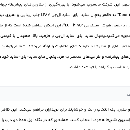
ی‌شوند.به طور کلی، یخچال ساید-بای-ساید ال‌جی L287 با ترکیبی از ظاهر زیبا، فناوری‌های پیشرفته، صرفه‌
ی مهم این شرکت محسوب می‌شود. با بهره‌گیری از فناوری‌های پیشرفته جها
یخچال ساید
جربه می‌کنید.یخچال ساید-بای-ساید ال‌جی با ظرفیت بالا، همچنان با قیمتی که 
مجموعه‌ای از مدل‌ها با ظرفیت‌های متفاوت را ارائه می‌دهد. شما می‌توانید
ژی‌های پیشرفته و طراحی‌های منحصر به فرد، یخچال‌های ساید-بای-ساید خود را
رد مناسب و کارآمد را خواهید داشت.
GCL-287 با طراحی شیک و مدرن، یک انتخاب راحت و خوشایند برای خریداران فراهم می‌کند. ا
سیون آشپزخانه خود، انتخاب کنند. همانطور که در نگاه اول فقط دو درب را م