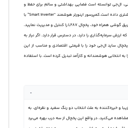
جویی در مصرف انرژی و حفظ بهداشت مواد غذایی، یک انتخاب مناسب برای خانه‌ها و فضاهای مدرن
نی، ال‌جی توانسته است فضایی بهداشتی و سالم برای حفظ و
-بای-ساید ال‌جی L287 جلب زیبایی و تمیزی بیشتری داده است.کمپرسور اینورتر هوشمند “Smart Inverter” با
کارآیی بالا عمل کرده و انرژی بسیار کمی مصرف می‌کند. همچنین، با حضور هوش مصنوعی “LG ThinQ”، این امکان فراهم شده است که از طریق گوشی همراه خود، یخچال L287 را کنترل و مدیریت نمایید.
ارزش سرمایه‌گذاری را دارد، در دسترس قرار دارد. اگر نیاز به
 یخچال ساید ال‌جی خود را با قیمتی اقتصادی و مناسب از این
 به انتخابی هوشمندانه و کارآمد تبدیل کرده است. با استفاده
-
ین ظاهر زیبا و خیره‌کننده به علت انتخاب دو رنگ سفید و نقره‌ای، به
شاهده می‌کنید، در واقع این یخچال از سه درب بهره می‌برد