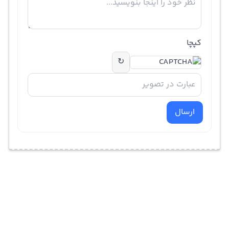
کپچا
↻
ارسال