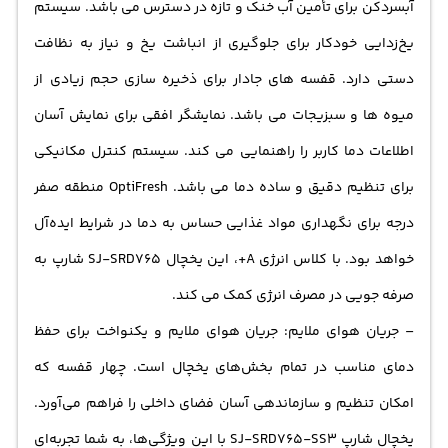
آبسردکن برای تأمین آب خنک و تازه در دسترس می باشد. سیستم
یخ‌زدایی خودکار برای جلوگیری از انباشت یخ و نیاز به نظافت
دستی دارد. قفسه‌ های جادار برای ذخیره‌ سازی حجم زیادی از
میوه‌ ها و سبزیجات می باشد. نمایشگر افقی برای نمایش آسان
اطلاعات دما کاربر را راهنمایی می کند. سیستم کنترل مکانیکی
برای تنظیم دقیق و ساده دما می باشد. OptiFresh منطقه صفر
درجه برای نگهداری مواد غذایی حساس به دما در شرایط ایده‌آل
خواهد بود. با کلاس انرژی A+، این یخچال SJ-SRD765 شارپ به
صرفه‌ جویی در مصرف انرژی کمک می‌ کند.
– جریان هوای ملایم: جریان هوای ملایم و یکنواخت برای حفظ
دمای مناسب در تمام بخش‌های یخچال است. چهار قفسه که
امکان تنظیم و سازماندهی آسان فضای داخلی را فراهم می‌آورد.
یخچال شارپ SJ-SRD765-SS3 با این ویژگی‌ها، به شما تجربه‌ای