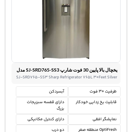
یخچال بالا پایین 30 فوت شارپ SJ-SRD765-SS3 مدل
SJ-SRD765-SS3 Sharp Refrigerator 765L 30Feet Silver
ظرفیت 30 فوت
آبسردکن
قابلیت یخ زدایی خودکار
دارای قفسه سبزیجات
بزرگ
نمایشگر افقی
دارای کنترل مکانیکی
OptiFresh منطقه صفر
دو درب