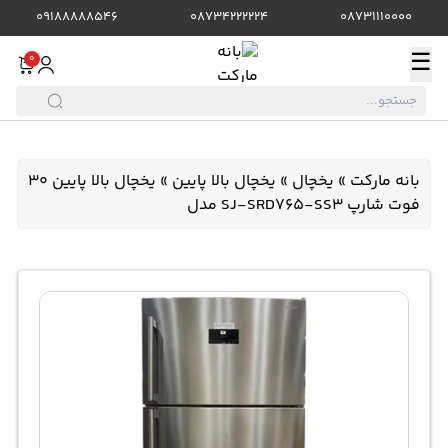
09188888546
08734222224
08731110000
☰
0
بانه مارکت
»
یخچال
»
یخچال بالا پایین
»
یخچال بالا پایین 30
فوت شارپ SJ-SRD765-SS3 مدل