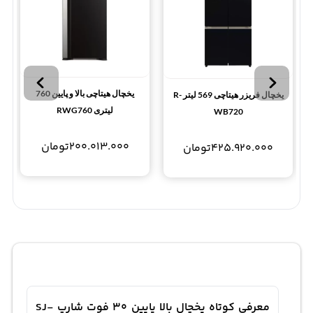
یخچال هیتاچی بالا و پایین 760
یخچال فریزر هیتاچی 569 لیتر R-
لیتری RWG760
WB720
200.013.000
تومان
425.920.000
تومان
معرفی کوتاه یخچال بالا پایین 30 فوت شارپ SJ-