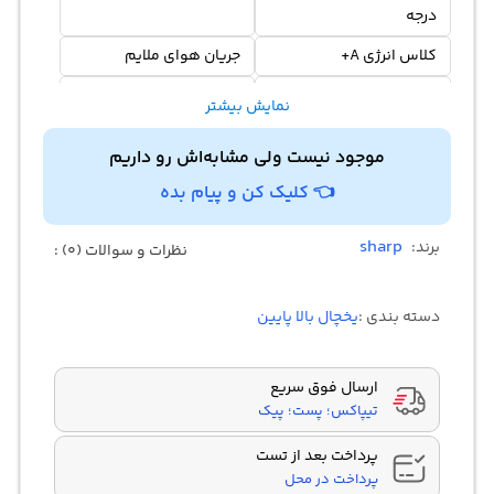
درجه
کلاس انرژی A+
جریان هوای ملایم
مجهز به 4 قفسه
بو زدایی
نمایش بیشتر
موجود نیست ولی مشابه‌اش رو داریم
👈 کلیک کن و پیام بده
sharp
برند:
نظرات و سوالات (0) :
دسته بندی :
یخچال بالا پایین
ارسال فوق سریع
تیپاکس؛ پست؛ پیک
پرداخت بعد از تست
پرداخت در محل