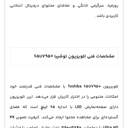
روزمره، سرگرمی خانگی و تماشای محتوای دیجیتال انتخابی
کاربردی باشد.
مشخصات فنی تلویزیون توشیبا 65U7950
تلویزیون
Toshiba 65U7950
با مشخصات فنی قدرتمند خود
امکانات متنوعی را در اختیار کاربران قرار می‌دهد. این تلویزیون
دارای صفحه‌نمایش
LED
با اندازه
65 اینچ
است که فضای
گسترده‌ای برای مشاهده محتوا ایجاد می‌کند. کیفیت تصویر
4K
Ultra HD
با رزولوشن
3840×2160
باعث نمایش تصاویر با جزئیات