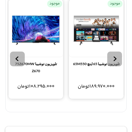
موجود
موجود
تلویزیون توشیبا 65 اینچ 65M550
تلویزیون توشیبا 75Z670MW
Z670
189.970.000
تومان
108.295.000
تومان