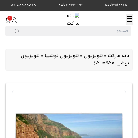
09188888546
08734222224
08731110000
☰
0
بانه مارکت
»
تلویزیون
»
تلویزیون توشیبا
»
تلویزیون
توشیبا 65U7950