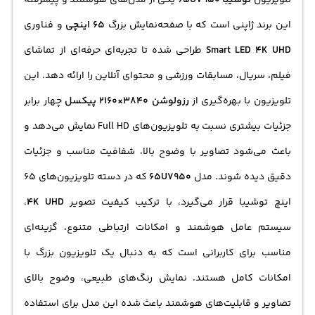
تلویزیون
توشیبا 65U7950
یکی از مدل‌های هوشمند و پیشرفته
این برند ژاپنی است که با صفحه‌نمایش بزرگ
65 اینچی
و فناوری
Smart LED 4K UHD
طراحی شده تا تجربه‌ای حرفه‌ای از تماشای
فیلم، سریال، مسابقات ورزشی و محتوای آنلاین را ارائه دهد. این
تلویزیون با بهره‌گیری از
رزولوشن 3840×2160 پیکسل
چهار برابر
جزئیات بیشتری نسبت به تلویزیون‌های Full HD نمایش می‌دهد و
باعث می‌شود تصاویر با وضوح بالا، شفافیت مناسب و جزئیات
دقیق دیده شوند. مدل
65U7950
که در دسته تلویزیون‌های 65
اینچ توشیبا قرار می‌گیرد، با ترکیب کیفیت تصویر
4K UHD
،
سیستم عامل هوشمند و امکانات ارتباطی متنوع، گزینه‌ای
مناسب برای کاربرانی است که به دنبال یک
تلویزیون بزرگ
با
امکانات کامل هستند. نمایش رنگ‌های طبیعی، وضوح بالای
تصاویر و قابلیت‌های هوشمند باعث شده این مدل برای استفاده