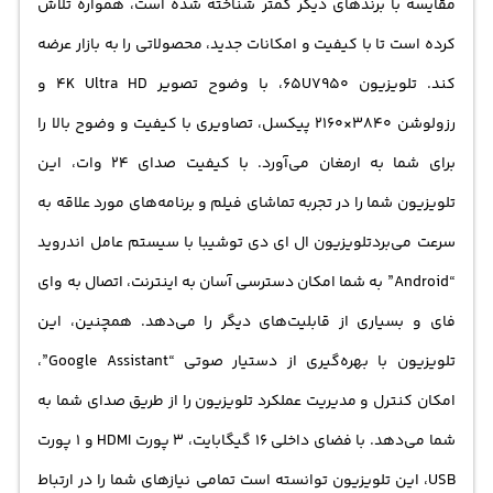
مقایسه با برندهای دیگر کمتر شناخته شده است، همواره تلاش
دنیای وب، اتصال به وای فای و امکانات دیگر را می‌دهد.
کرده است تا با کیفیت و امکانات جدید، محصولاتی را به بازار عرضه
همچنین، این تلویزیون امکان دسترسی به دستیار صوتی
کند. تلویزیون 65U7950، با وضوح تصویر 4K Ultra HD و
"Google Assistant" را فراهم کرده است، به طوری که
رزولوشن 3840×2160 پیکسل، تصاویری با کیفیت و وضوح بالا را
می‌توانید از طریق صدای خود عملکرد تلویزیون را کنترل و
برای شما به ارمغان می‌آورد. با کیفیت صدای 24 وات، این
مدیریت کنید.تلویزیون 65U7950 توشیبا دارای فضای داخلی
تلویزیون شما را در تجربه تماشای فیلم و برنامه‌های مورد علاقه به
16 گیگابایت، 3 پورت HDMI و 1 پورت USB است. این امکانات
سرعت می‌برد
تلویزیون ال ای دی
توشیبا با سیستم عامل اندروید
همراه با قابلیت‌های اسمارت تلویزیون ال ای دی توشیبا، آن را
“Android” به شما امکان دسترسی آسان به اینترنت، اتصال به وای
به یک گزینه مناسب برای خرید تبدیل می‌کند.قیمت تلویزیون
فای و بسیاری از قابلیت‌های دیگر را می‌دهد. همچنین، این
توشیبا 65 اینچ با توجه به کارایی و کیفیتی که دارد، مناسب
تلویزیون با بهره‌گیری از دستیار صوتی “Google Assistant”،
است. اگر به دنبال تلویزیونی با امکانات و اندازه مناسب و
امکان کنترل و مدیریت عملکرد تلویزیون را از طریق صدای شما به
همچنین قیمت مناسب هستید، خرید تلویزیون توشیبا
شما می‌دهد. با فضای داخلی 16 گیگابایت، 3 پورت HDMI و 1 پورت
65U7950 می‌تواند گزینه‌ی مناسبی برای شما باشد.
USB، این تلویزیون توانسته است تمامی نیازهای شما را در ارتباط