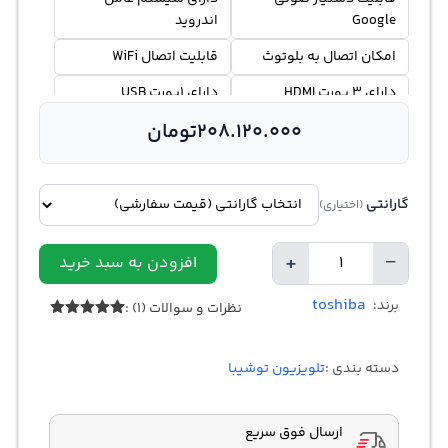
Google
اندروید
امکان اتصال به بلوتوث
قابلیت اتصال WiFi
دارای 3 پورت HDMI
دارای 1پورت USB
208.120.000
تومان
گارانتی
(اختیاری)
+
−
افزودن به سبد خرید
تعداد
toshiba
برند:
نظرات و سوالات (1) :
1
امتیازدهی
5.00
از 5
در
دسته بندی :
تلویزیون توشیبا
امتیازدهی
مشتری
ارسال فوق سریع