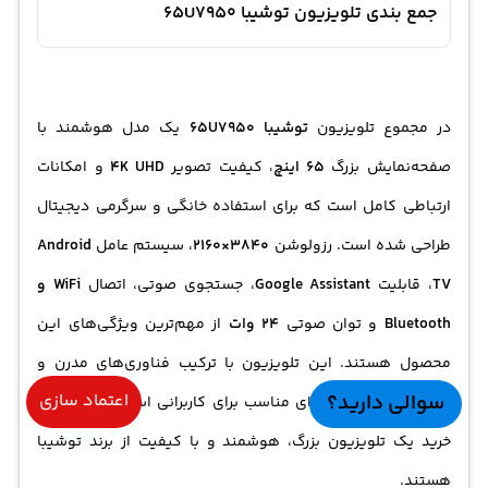
جمع بندی تلویزیون توشیبا 65U7950
در مجموع تلویزیون
توشیبا 65U7950
یک مدل هوشمند با
صفحه‌نمایش بزرگ
65 اینچ
، کیفیت تصویر
4K UHD
و امکانات
ارتباطی کامل است که برای استفاده خانگی و سرگرمی دیجیتال
طراحی شده است. رزولوشن
3840×2160
، سیستم عامل
Android
TV
، قابلیت
Google Assistant
، جستجوی صوتی، اتصال
WiFi و
Bluetooth
و توان صوتی
24 وات
از مهم‌ترین ویژگی‌های این
محصول هستند. این تلویزیون با ترکیب فناوری‌های مدرن و
سوالی دارید؟
اعتماد سازی
طراحی کاربردی، گزینه‌ای مناسب برای کاربرانی است که به دنبال
خرید یک تلویزیون بزرگ، هوشمند و با کیفیت از برند توشیبا
هستند.