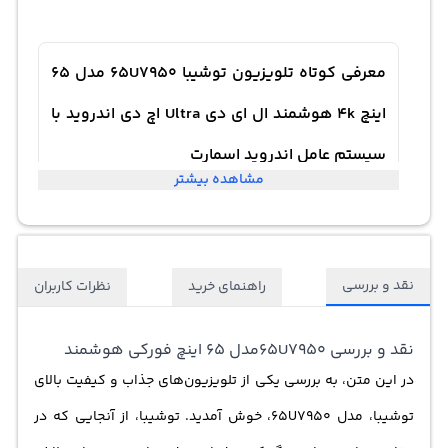
معرفی کوتاه تلویزیون توشیبا 65U7950 مدل 65
اینچ 4k هوشمند ال ای دی Ultra اچ دی اندروید با
سیستم عامل اندروید اسمارت
مشاهده بیشتر
تلویزیون توشیبا 65U7950: تکنولوژی و امکاناتی با کیفیت
بالا تلویزیون توشیبا 65U7950 یکی از محصولات با کیفیت این
نقد و بررسی
راهنمای خرید
نظرات کاربران
کمپانی است که توانسته با کیفیت تصویر 4K Ultra HD و
رزولوشن 3840x2160 پیکسل، تصاویری با وضوح و کیفیت بالا
نقد و بررسی 65U7950مدل 65 اینچ فورکی هوشمند
را برای مخاطبان خود ارائه دهد. این تلویزیون دارای توان
در این متن، به بررسی یکی از تلویزیون‌های جذاب و کیفیت بالای
صوتی 24 وات است.تلویزیون ال ای دی توشیبا با پشتیبانی از
توشیبا، مدل 65U7950، خوش آمدید. توشیبا، از آنجایی که در
سیستم عامل اندروید "Android" به کاربران امکان دسترسی به