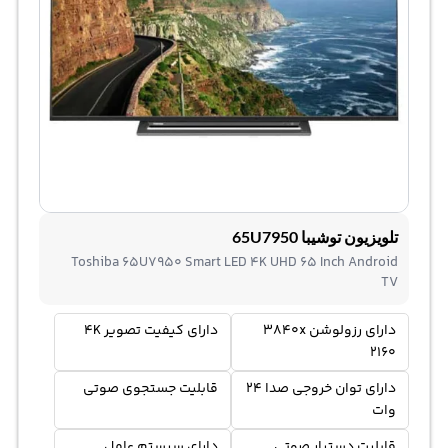
تلویزیون توشیبا 65U7950
Toshiba 65U7950 Smart LED 4K UHD 65 Inch Android
TV
دارای رزولوشن 3840x
دارای کیفیت تصویر 4K
2160
دارای توان خروجی صدا 24
قابلیت جستجوی صوتی
وات
قابلیت دستیار صوتی
دارای سیستم عامل