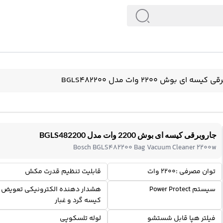
یسه ای بوش 2200 وات مدل BGLS482200
جاروبرقی کیسه ای بوش 2200 وات مدل BGLS482200
Bosch BGLS482200 Bag Vacuum Cleaner 2200w
توان مصرفی :۲۲۰۰ وات
قابلیت تنظیم قدرت مکش
سیستم Power Protect
هشدار دهنده الکترونیکی تعویض
کیسه گرد و غبار
فیلتر هپا قابل شستشو
لوله تلسکوپی