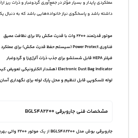
عملکردی پایدار و بسیار مؤثر در جمع‌آوری گردوغبار و ذرات ریز 
داشته باشد و پاسخگوی نیاز خانواده‌هایی باشد که به دنبال ی
موتور قدرتمند 2200 وات با قدرت مکش بالا برای نظافت عمیق
فناوری Power Protect (سیستم حفظ قدرت مکش) برای عملکرد یکنواخت دستگاه
فیلتر HEPA قابل شستشو برای جذب ذرات آلرژی‌زا و گردوغبار
Electronic Dust Bag Indicator (هشدار الکترونیکی تعویض کیسه گردوغبار)
لوله تلسکوپی قابل تنظیم و محل پارک لوله برای نگهداری آسان
مشخصات فنی جاروبرقی BGLS482200
جاروبرقی بوش
مدل BGLS482200
از یک
موتور 2200 واتی
بهره