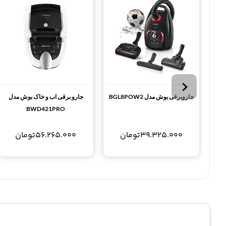
جاروبرقی بوش مدل BGL8POW2
جارو برقی اب و خاک بوش مدل
BWD421PRO
39.325.000
تومان
56.265.000
تومان