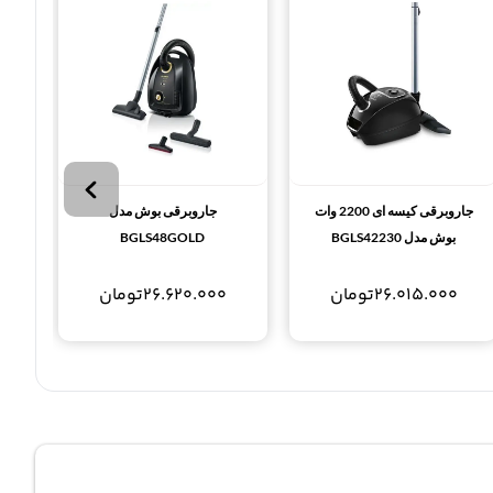
جاروبرقی کیسه ای 2200 وات
جاروبرقی بوش مدل
بوش مدل BGLS42230
BGLS48GOLD
26.015.000
تومان
26.620.000
تومان