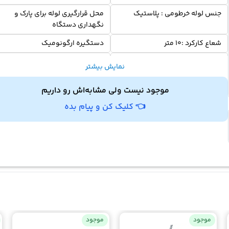
جنس لوله خرطومی : پلاستیک
محل قرارگیری لوله برای پارک و
نگهداری دستگاه
شعاع کارکرد :۱۰ متر
دستگیره ارگونومیک
کلید روشن / خاموش
طول سیم برق :۷ متر
نمایش بیشتر
موجود نیست ولی مشابه‌اش رو داریم
👈 کلیک کن و پیام بده
موجود
موجود