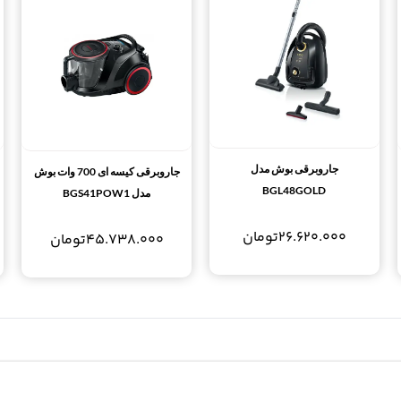
جاروبرقی بوش مدل
جاروبرقی کیسه ای 700 وات بوش
BGL48GOLD
مدل BGS41POW1
26.620.000
تومان
45.738.000
تومان