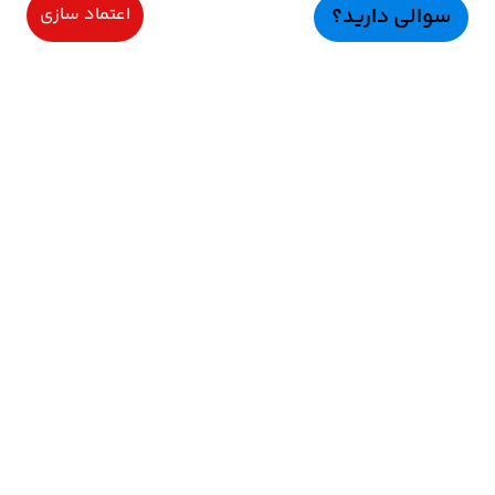
سوالی دارید؟
اعتماد سازی
سرویسهای ویژه
اعتماد سازی
راهنمای خرید
اعتماد ســازی
نحوه ارسال و پرداخت
رضایت مشتریان