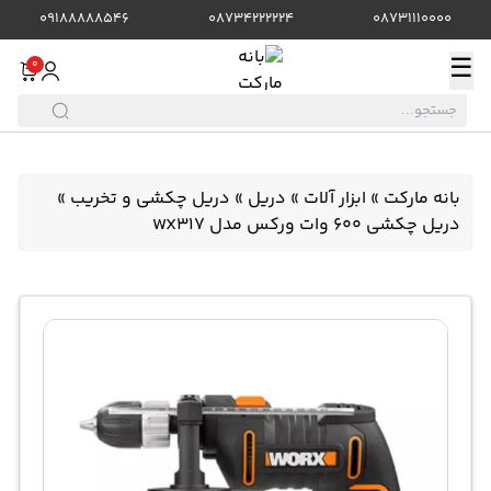
09188888546
08734222224
08731110000
☰
0
بانه مارکت
»
ابزار آلات
»
دریل
»
دریل چکشی و تخریب
»
دریل چکشی 600 وات ورکس مدل WX317