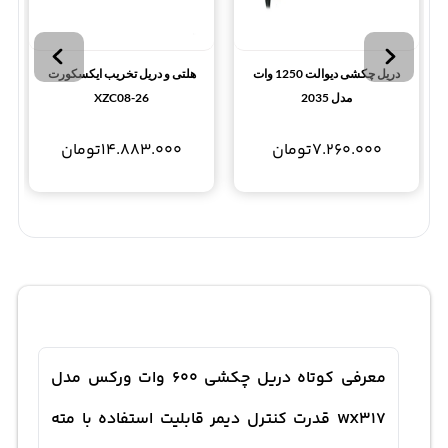
دریل چکشی دیوالت 1250 وات
هلتی و دریل تخریب ایکسکورت
مدل 2035
XZC08-26
7.260.000
تومان
14.883.000
تومان
معرفی کوتاه دریل چکشی 600 وات ورکس مدل
WX317 قدرت کنترل دیمر قابلیت استفاده با مته‌