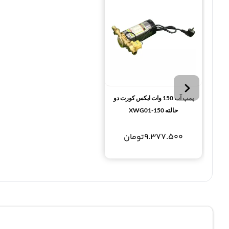
پمپ آب 150 وات ایکس کورت دو
حالته XWG01-150
9.377.500
تومان