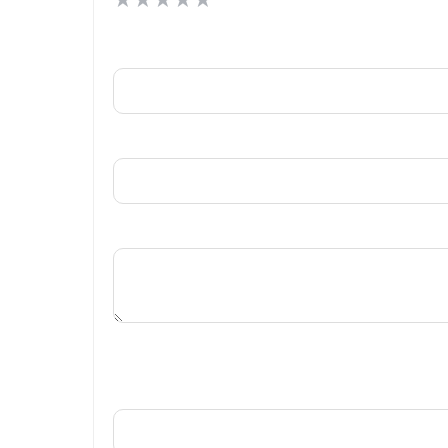
★
★
★
★
★