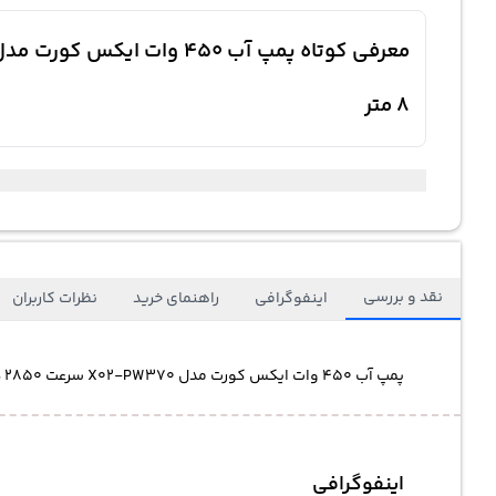
8 متر
نقد و بررسی
اینفوگرافی
راهنمای خرید
نظرات کاربران
پمپ آب 450 وات ایکس کورت مدل X02-PW370 سرعت 2850 دور در دقیقه خروجی 38.5 لیتر در دقیقه انتقال آب ارتفاع 36 متر مکنده کف 8 متر
اینفوگرافی