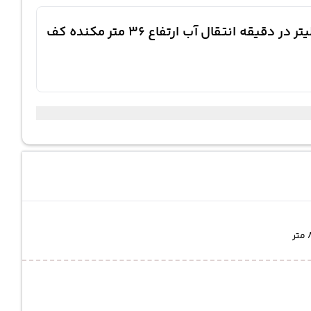
معرفی کوتاه پمپ آب 450 وات ایکس کورت مدل X02-PW370 سرعت 2850 دور در دقیقه خروجی 38.5 لیتر در دقیقه انتقال آب ارتفاع 36 متر مکنده کف