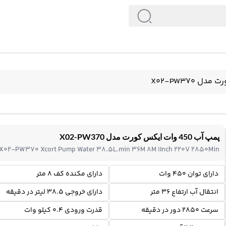
پمپ آب 450 وات ایکس کورت مدل X02-PW370
X02-PW370 Xcort Pump Water 38.5L.min 36M 8M 1Inch 220V 2850Min
دارای توان 450 وات
دارای مکنده کف 8 متر
انتقال آب ارتفاع 36 متر
دارای خروجی 38.5 لیتر در دقیقه
سرعت 2850 دور در دقیقه
قدرت ورودی 0.4 کیلو وات