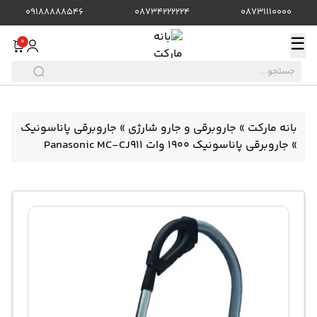
09188888546
08734222224
08731110000
☰
0
بانه مارکت
»
جاروبرقی و جارو شارژی
»
جاروبرقی پاناسونیک
»
جاروبرقی پاناسونیک 1900 وات Panasonic MC-CJ911