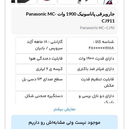
جاروبرقی پاناسونیک 1900 وات Panasonic MC-
CJ911
Panasonic MC-CJ911
شناسه کالا :
گارانتی : ۱۸ ماهه آژند
2800000161118
سرویس / بانیان
دارای قدرت 1900 وات
قابلیت دمندگی هوا
دارای فیلتر ضد باکتری
کیسه ی 6 لیتری
قابلیت تنظیم قدرت
سطح صدای 63 دسی بل
مکش
دارای دو نازل برسی و
دستگیره منحنی شکل
باریک
نمایش بیشتر
درای کیسه دائمی
قابلیت استفاده از کیسه
یک بار مصرف
موجود نیست ولی مشابه‌اش رو داریم