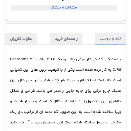
مشاهده بیشتر
کنند.صرفه جویی را تنها کم مصرف بودن موتور یک جارو برقی
تعیین نمیکند بلکه جاروبرقی پاناسونیک 1900 وات Panasonic
MC-CJ911 به دلیل داشتن کیسه ی گرد و غبار قابل شستوشو
نقد و بررسی
راهنمای خرید
نظرات کاربران
شما را از خرید کیسه های گرد و غبار جدید و یا خالی کردن مکرر
آن بی نیاز میکند چرا که کیسه ی به کار رفته در این جارو برقی
پلاستیکی که در
جاروبرقی پاناسونیک
1900 وات Panasonic MC-
دارای قابلیت شستوشو بوده و شما می توانید پس از هر بار
CJ911 به کار برده شده است یکی از با کیفیت ترین های این کمپانی
خالی کردن آنرا شسته و دوباره استفاده کنید.
است که باعث استحکام و دوام هر چه بیشتر و در عین حال وزن
سبک جارو برقی برای جابه جایی راحتتر می باشد.طراحی و شکل
ظاهری این محصول زیاد کاملا نوستالژیک است و بسیار شیک و
زیبا ساخته شده است.به این صورت که بدنه آن از ترکیب دو رنگ
مشکی و قرمز ساخته شده است.این محصول بروی آن دو کلید