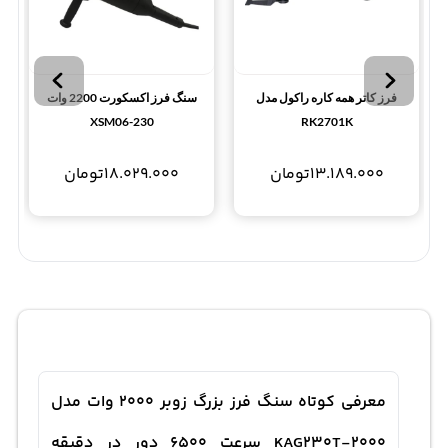
فرز کاتر همه کاره راکول مدل
سنگ فرز اکسکورت 2200 وات
XSM06-230
RK2701K
13.189.000
تومان
18.029.000
تومان
معرفی کوتاه سنگ فرز بزرگ زوبر 2000 وات مدل
KAG230T-2000 سرعت 6500 دور در دقیقه