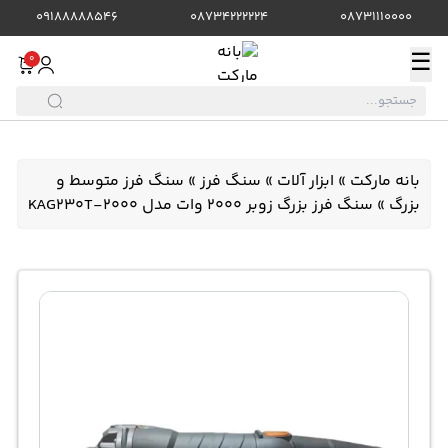
09188888546
08734222224
08731110000
☰
0
بانه مارکت
»
ابزار آلات
»
سنگ فرز
»
سنگ فرز متوسط و
بزرگ
»
سنگ فرز بزرگ زوبر 2000 وات مدل KAG230T-2000