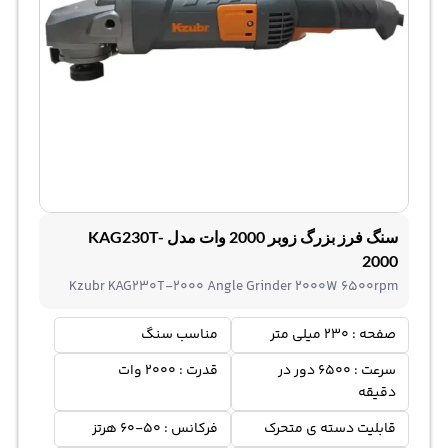
سنگ فرز بزرگ زوبر 2000 وات مدل KAG230T-
2000
Kzubr KAG230T-2000 Angle Grinder 2000W 6500rpm
صفحه : 230 میلی متر
مناسب سنگ
سرعت : 6500 دور در
قدرت : 2000 وات
دقیقه
قابلیت دسته ی متحرک
فرکانس : 50-60 هرتز