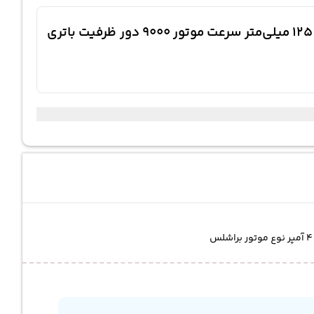
معرفی کوتاه فرز وسط شارژی زوبر 20 ولت KCAG20V-125 K10018 محافظ صفحه و باتری اضافی قطر صفحه 125 میلی‌متر سرعت موتور 9000 دور ظرفیت باتری