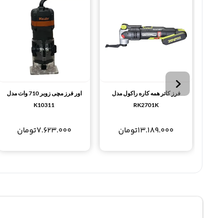
فرز کاتر همه کاره راکول مدل
اور فرز مچی زوبر 710 وات مدل
K10311
RK2701K
13.189.000
تومان
7.623.000
تومان