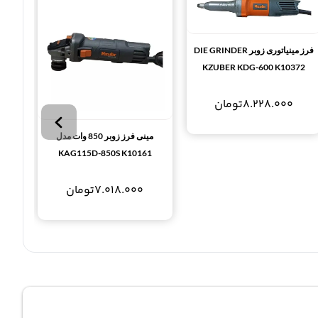
فرز مینیاتوری زوبر DIE GRINDER
KZUBER KDG-600 K10372
8.228.000
تومان
مینی فرز زوبر 850 وات مدل
KAG115D-850S K10161
7.018.000
تومان