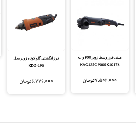
مینی فرز وسط زوبر 900 وات
فرز انگشتی گلو کوتاه زوبر مدل
KAG125C-900S K10176
KDG-190
7.502.000
تومان
6.776.000
تومان