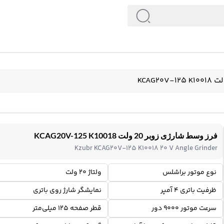
فرز وسط شارژی زوبر 20 ولت KCAG20V-125 K10018
Kzubr KCAG20V-125 K10018 20 V Angle Grinder
نوع موتور براشلس
ولتاژ 20 ولت
ظرفیت باتری 4 آمپر
نمایشگر شارژ روی باتری
سرعت موتور 9000 دور
قطر صفحه 125 میلی‌متر