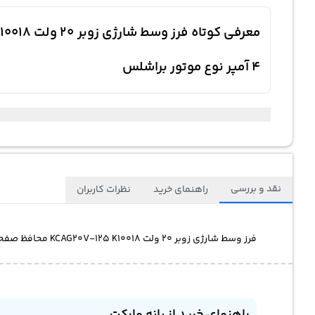
4 آمپر نوع موتور براشلس
نقد و بررسی
راهنمای خرید
نظرات کاربران
فرز وسط شارژی زوبر 20 ولت KCAG20V-125 K10018 محافظ صفحه و باتری اضافی قطر صفحه 125 میلی‌متر سرعت موتور 9000 دور ظرفیت باتری 4 آمپر نوع موتور براشلس