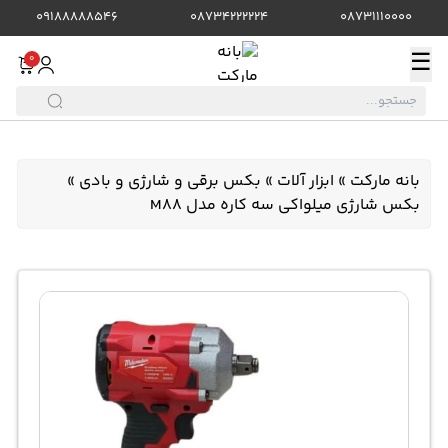
09188888546
08734222224
08731110000
☰
0
بانه مارکت
»
ابزار آلات
»
بکس برقی و شارژی و بادی
»
بکس شارژی میلواکی سه کاره مدل M88