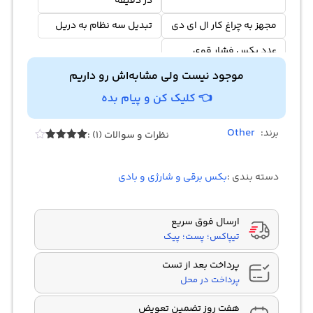
در دقیقه
مجهز به چراغ کار ال ای دی
تبدیل سه نظام به دریل
عدد بکس فشار قوی
موجود نیست ولی مشابه‌اش رو داریم
👈 کلیک کن و پیام بده
Other
برند:
نظرات و سوالات (1) :
1
امتیازدهی
4.00
از 5
در
دسته بندی :
بکس برقی و شارژی و بادی
امتیازدهی
مشتری
ارسال فوق سریع
تیپاکس؛ پست؛ پیک
پرداخت بعد از تست
پرداخت در محل
هفت روز تضمین تعویض