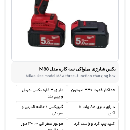
بکس شارژی میلواکی سه کاره مدل M88
Milwaukee model M88 three-function charging box
حداکثر قدرت 330 نیوتون
دارای 3 کاره بکس، دریل
و پیچ بند
دارای باتری 88 ولت 5
گیربکس 2 حالته قدرتی و
آمپر
سرعتی
کلید چپ گرد و راست گرد
موتور صفر الی 3000 دور