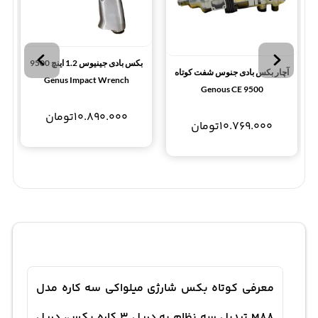
بکس بادی جینیوس 1.2 اینچ 9500
آچار بکس بادی جنوس شفت کوتاه
Genus Impact Wrench
Genous CE 9500
10.890.000
تومان
10.769.000
تومان
معرفی کوتاه بکس شارژی میلواکی سه کاره مدل
M88 تبدیل سه نظام به دریل 3 کاره بکس، دریل