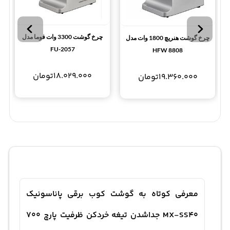
چرخ گوشت 3300 وات فوما مدل
چرخ گوشت هنریچ 1800 وات مدل
FU-2057
HFW 8808
18.029.000
تومان
19.360.000
تومان
معرفی کوتاه به گوشت کوب برقی پاناسونیک
MX-SS40 جداشدن تیغه خردکن ظرفیت پارچ 700