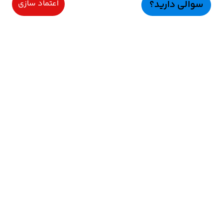
سوالی دارید؟
اعتماد سازی
سرویسهای ویژه
اعتماد سازی
راهنمای خرید
اعتماد ســازی
نحوه ارسال و پرداخت
رضایت مشتریان