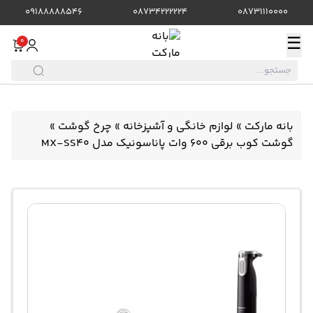
09188888546
08734222224
08731110000
☰
0
بانه مارکت
»
لوازم خانگی و آشپزخانه
»
چرخ گوشت
»
گوشت کوب برقی 600 وات پاناسونیک مدل MX-SS40