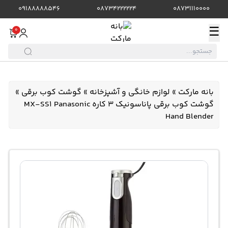
09188888546
08734222224
08731110000
☰
0
بانه مارکت
»
لوازم خانگی و آشپزخانه
»
گوشت کوب برقی
»
گوشت کوب برقی پاناسونیک 3 کاره MX-SS1 Panasonic
Hand Blender