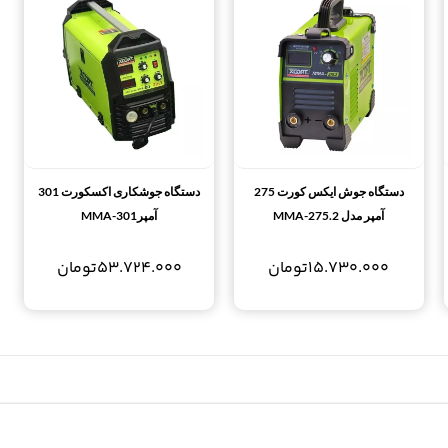
دستگاه جوش ایکس کورت 275
دستگاه جوشکاری اکسکورت 301
آمپر مدل MMA-275.2
آمپرMMA-301
15.730.000
تومان
53.724.000
تومان