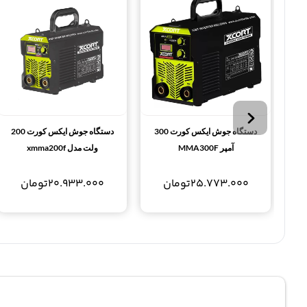
دستگاه جوش ایکس کورت 300
دستگاه جوش ایکس کورت 200
آمپر MMA300F
ولت مدل xmma200f
25.773.000
تومان
20.933.000
تومان