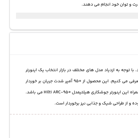
درت و توان خود انجام می دهند.
ا توجه به ازدیاد مدل های مختلف در بازار انتخاب یک اینورتر
جوشکاری با کیفیت سخت و دشوار شده است. ما به عنوان یک فروشگاه اینترنتی به شما اینورتر جوشکاری هیلتی مدل Hilti ARC-950 را معرفی می کنیم. این محصول از 950 آمپر شدت جریان بر خوردار
است که می توان گفت دارای قدرت کافی برای یک جوش کاری با کیفیت را به همراه دارد.انبر جوش, بند آویز, ماسک محافظ از لوازم جانبی و همراه این اینورتر جوشکاری هیلتیمدل Hilti ARC-950 می باشد.
 و از طراحی شیک و جذابی نیز برخوردار است.