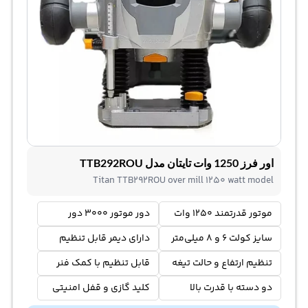
اور فرز 1250 وات تایتان مدل TTB292ROU
Titan TTB292ROU over mill 1250 watt model
موتور قدرتمند 1250 وات
دور موتور 3000 دور
سایز کولت 6 و 8 میلی‌متر
دارای دیمر قابل تنظیم
تنظیم ارتفاع و حالت تیغه
قابل تنظیم با کمک فنر
دو دسته با قدرت بالا
کلید گازی و قفل امنیتی