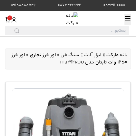
09188888546
08734222224
08731110000
☰
0
بانه مارکت
»
ابزار آلات
»
سنگ فرز
»
اور فرز نجاری
»
اور فرز
1250 وات تایتان مدل TTB292ROU