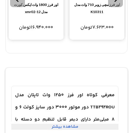
اور فرز مچی زوبر 710 وات مدل
اور فرز 1800 وات ایکس کورت
K10311
مدل xmr02-12
7.623.000
تومان
16.940.000
تومان
معرفی کوتاه اور فرز 1250 وات تایتان مدل
TTB292ROU دور موتور 3000 دور سایز کولت 6 و
8 میلی‌متر دارای دیمر قابل تنظیم دو دسته با
مشاهده بیشتر
قدرت بالا کلید گازی و قفل امنیتی