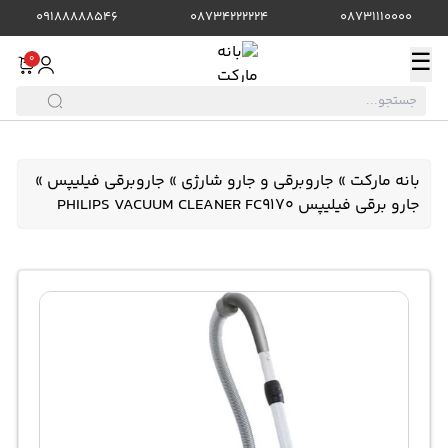
09188888546
08734222224
08731110000
☰
0
بانه مارکت
»
جاروبرقی و جارو شارژی
»
جاروبرقی فیلیپس
»
جارو برقی فیلیپس PHILIPS VACUUM CLEANER FC9170