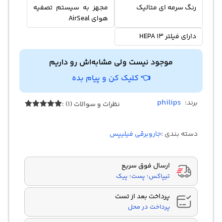
رنگ سرمه ای متالیک
مجهز به سیستم تصفیه
هوای AirSeal
دارای فیلتر 13 HEPA
موجود نیست ولی مشابه‌اش رو داریم
👈 کلیک کن و پیام بده
philips
برند:
نظرات و سوالات (1) :
1
امتیازدهی
5.00
از 5
در
دسته بندی :
جاروبرقی فیلیپس
امتیازدهی
مشتری
ارسال فوق سریع
تیپاکس؛ پست؛ پیک
پرداخت بعد از تست
پرداخت در محل