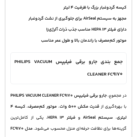
کیسه گردوغبار بزرگ با ظرفیت 4 لیتر
مجهز به سیستم AirSeal برای جلوگیری از نشت گردوغبار
دارای فیلتر HEPA 13 مناسب جذب ذرات آلرژی‌زا
موتور کم‌مصرف با راندمان بالا و طول عمر مناسب
جمع بندی جارو برقی فیلیپس PHILIPS VACUUM
CLEANER FC9170
در مجموع،
جارو برقی فیلیپس PHILIPS VACUUM CLEANER FC9170
با بهره‌گیری از
قدرت مکش 500 وات
،
موتور کم‌مصرف
،
کیسه 4
لیتری
،
سیستم AirSeal
و
فیلتر HEPA 13
، یکی از کامل‌ترین
گزینه‌ها برای نظافت حرفه‌ای منزل محسوب می‌شود.
مدل FC9170