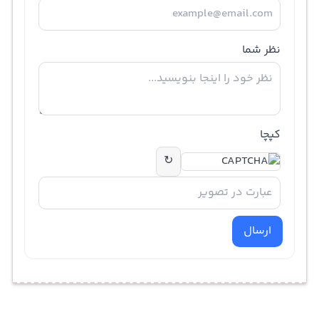
نظر شما
کپچا
↻
ارسال