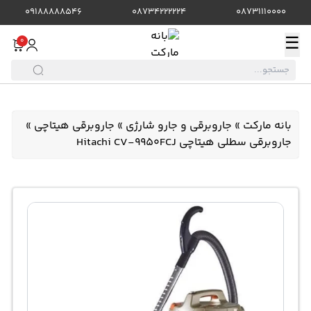
09188888546
08734222224
08731110000
☰
0
بانه مارکت
»
جاروبرقی و جارو شارژی
»
جاروبرقی هیتاچی
»
جاروبرقی سطلی هیتاچی Hitachi CV-9950FCJ