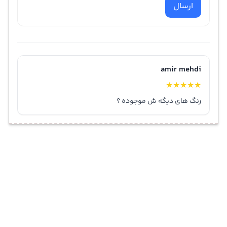
ارسال
amir mehdi
★
★
★
★
★
رنگ های دیگه ش موجوده ؟