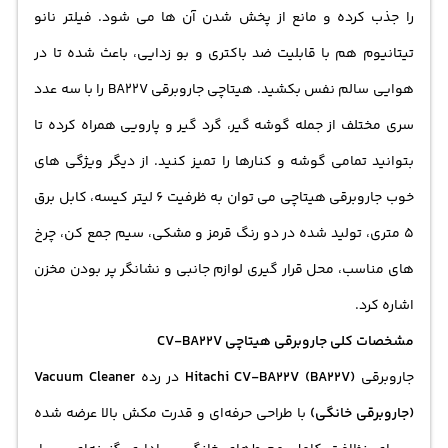
را جذب کرده و مانع از پخش شدن آن ها می شود. فیلتر نانو
تیتانیوم هم با قابلیت ضد باکتری و بو زدایی، باعث شده تا در
هوایی سالم نفس بکشید.‌ هیتاچی جاروبرقی BA22V را با سه عدد
سری مختلف از جمله گوشه گیر، گرد گیر و پارویی همراه کرده تا
بتوانید تمامی گوشه و کنارها را تمیز کنید. از دیگر ویژگی های
خوب جاروبرقی هیتاچی می توان به ظرفیت 6 لیتر کیسه، کابل برق
5 متری، تولید شده در دو رنگ قرمز و مشکی، سیم جمع کن، چرخ
های مناسب، محل قرار گیری لوازم جانبی و نشانگر پر بودن مخزن
اشاره کرد.‌
مشخصات کلی جاروبرقی هیتاچی CV-BA22V
جاروبرقی
Hitachi CV-BA22V (BA22V)
در رده
Vacuum Cleaner
(جاروبرقی خانگی)
با طراحی حرفه‌ای و قدرت مکش بالا عرضه شده