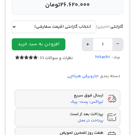
26.620.000
تومان
گارانتی
(اختیاری)
+
−
افزودن به سبد خرید
تعداد
hitachi
برند:
نظرات و سوالات (1) :
1
امتیازدهی
5.00
از 5
در
دسته بندی :
جاروبرقی هیتاچی
امتیازدهی
مشتری
ارسال فوق سریع
تیپاکس؛ پست؛ پیک
پرداخت بعد از تست
پرداخت در محل
هفت روز تضمین تعویض