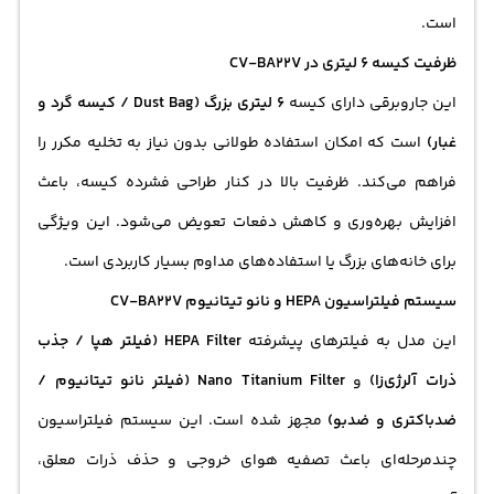
است.
ظرفیت کیسه 6 لیتری در CV-BA22V
این جاروبرقی دارای کیسه
6 لیتری بزرگ (Dust Bag / کیسه گرد و
غبار)
است که امکان استفاده طولانی بدون نیاز به تخلیه مکرر را
فراهم می‌کند. ظرفیت بالا در کنار طراحی فشرده کیسه، باعث
افزایش بهره‌وری و کاهش دفعات تعویض می‌شود. این ویژگی
برای خانه‌های بزرگ یا استفاده‌های مداوم بسیار کاربردی است.
سیستم فیلتراسیون HEPA و نانو تیتانیوم CV-BA22V
این مدل به فیلترهای پیشرفته
HEPA Filter (فیلتر هپا / جذب
ذرات آلرژی‌زا)
و
Nano Titanium Filter (فیلتر نانو تیتانیوم /
ضدباکتری و ضدبو)
مجهز شده است. این سیستم فیلتراسیون
چندمرحله‌ای باعث تصفیه هوای خروجی و حذف ذرات معلق،