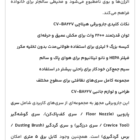
آلرژن‌ها و بوی نامطبوع می‌شود و محیطی سالم‌تر برای خانواده
فراهم می‌کند.
نکات کلیدی جاروبرقی هیتاچی CV-BA22V
توان قدرتمند 2200 وات برای مکش عمیق و حرفه‌ای
کیسه بزرگ 6 لیتری برای استفاده طولانی‌مدت بدون تخلیه مکرر
فیلتر HEPA و نانو تیتانیوم برای هوای پاک و سالم
سیم جمع‌کن خودکار برای راحتی بیشتر در استفاده
مجموعه کامل سری‌های نظافتی برای سطوح مختلف
طراحی و لوازم جانبی CV-BA22V
این جاروبرقی مجهز به مجموعه‌ای از سری‌های کاربردی شامل
سری
پارویی (Floor Nozzle / سری کف‌پاک‌کن)
،
سری گوشه‌گیر
(Crevice Tool / سری درزگیر)
و
سری گردگیر (Dusting Brush /
برس گردگیری)
است. همچنین وجود
کابل برق 5 متری
امکان