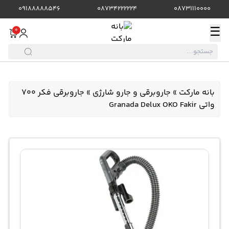
09188888546
08734222224
08731110000
☰
0
بانه مارکت
»
جاروبرقی و جارو شارژی
»
جاروبرقی فکر 700
واتی Granada Delux OKO Fakir