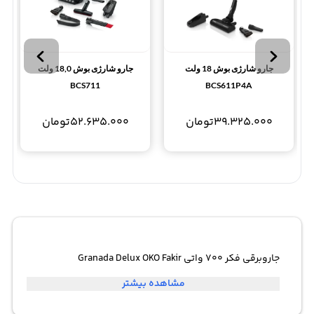
جارو شارژی بوش 18 ولت
جارو شارژی بوش 18,0 ولت
BCS711
BCS611P4A
39.325.000
تومان
52.635.000
تومان
جاروبرقی فکر 700 واتی Granada Delux OKO Fakir
مشاهده بیشتر