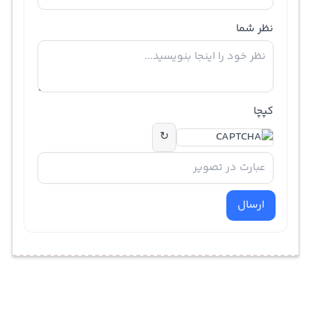
نظر شما
کپچا
↻
ارسال