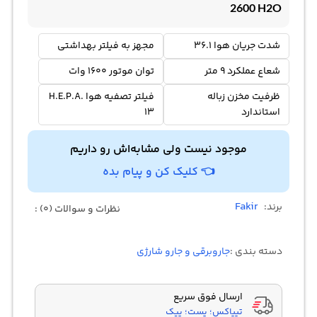
2600 H2O
شدت جریان هوا 36.1
مجهز به فیلتر بهداشتی
شعاع عملکرد 9 متر
توان موتور 1600 وات
ظرفیت مخزن زباله
فیلتر تصفیه هوا H.E.P.A.
استاندارد
13
موجود نیست ولی مشابه‌اش رو داریم
👈 کلیک کن و پیام بده
Fakir
برند:
نظرات و سوالات (0) :
دسته بندی :
جاروبرقی و جارو شارژی
ارسال فوق سریع
تیپاکس؛ پست؛ پیک