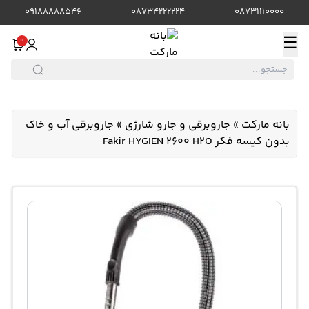
09188888546
08734222224
08731110000
☰
0
بانه مارکت
»
جاروبرقی و جارو شارژی
»
جاروبرقی آب و خاک
بدون کیسه فکر Fakir HYGIEN 2600 H2O