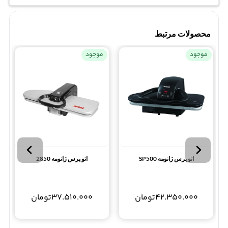
محصولات مرتبط
موجود
موجود
اتو پرس ژانومه SP500
اتو پرس ژانومه 2850
42.350.000
تومان
37.510.000
تومان