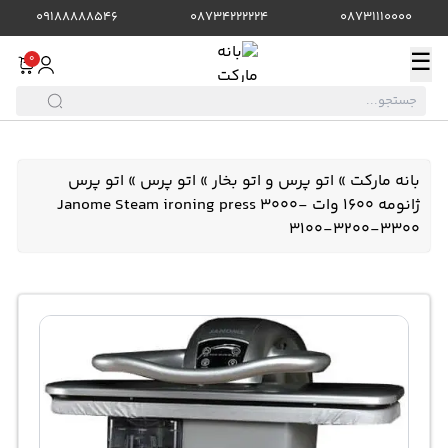
09188888546
08734222224
08731110000
☰
0
بانه مارکت
»
اتو پرس و اتو بخار
»
اتو پرس
»
اتو پرس
ژانومه 1600 وات Janome Steam ironing press 3000-
3100-3200-3300