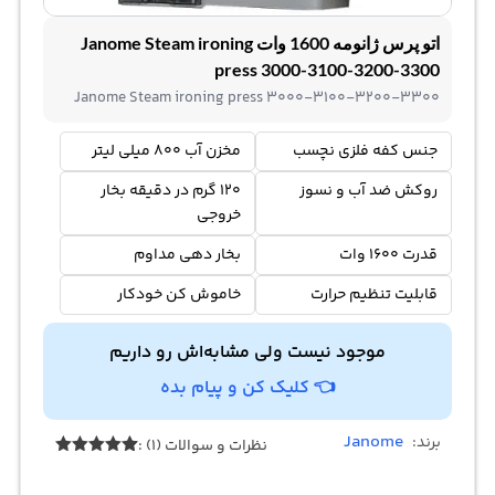
اتو پرس ژانومه 1600 وات Janome Steam ironing
press 3000-3100-3200-3300
Janome Steam ironing press 3000-3100-3200-3300
جنس کفه فلزی نچسب
مخزن آب 800 میلی لیتر
روکش ضد آب و نسوز
120 گرم در دقیقه بخار
خروجی
قدرت 1600 وات
بخار دهی مداوم
قابلیت تنظیم حرارت
خاموش کن خودکار
موجود نیست ولی مشابه‌اش رو داریم
👈 کلیک کن و پیام بده
Janome
برند:
نظرات و سوالات (1) :
1
امتیازدهی
5.00
از 5