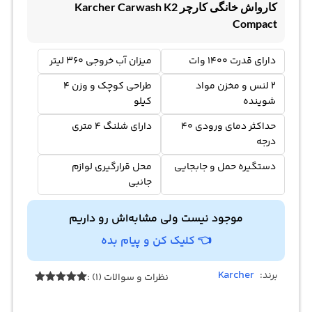
کارواش خانگی کارچر Karcher Carwash K2
Compact
دارای قدرت 1400 وات
میزان آب خروجی 360 لیتر
2 لنس و مخزن مواد
طراحی کوچک و وزن 4
شوینده
کیلو
حداکثر دمای ورودی 40
دارای شلنگ 4 متری
درجه
دستگیره حمل و جابجایی
محل قرارگیری لوازم
جانبی
موجود نیست ولی مشابه‌اش رو داریم
👈 کلیک کن و پیام بده
Karcher
برند:
نظرات و سوالات (1) :
1
امتیازدهی
5.00
از 5
در