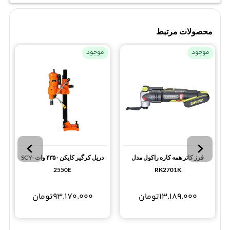
محصولات مرتبط
موجود
موجود
فرز کاتر همه کاره راکول مدل
دریل کرگیر کایکن ۴۳۵۰ وات SCY-
2550E
RK2701K
13.189.000
تومان
93.170.000
تومان