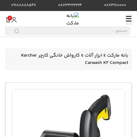
09188888546
08734222224
08731110000
☰
0
بانه مارکت
»
ابزار آلات
»
کارواش خانگی کارچر Karcher
Carwash K2 Compact