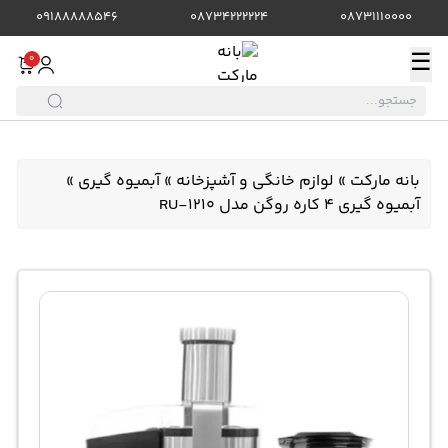
09188888546
08734222224
08731110000
☰
0
بانه مارکت
»
لوازم خانگی و آشپزخانه
»
آبمیوه گیری
»
آبمیوه گیری 4 کاره روگن مدل RU-1210