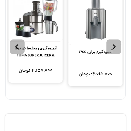
آبمیوه گیری و مخلوط کن فوما
آبمیوه گیری براون J700
FUMA SUPER JUICER &
BLENDER FU-804
14.157.000
تومان
26.015.000
تومان