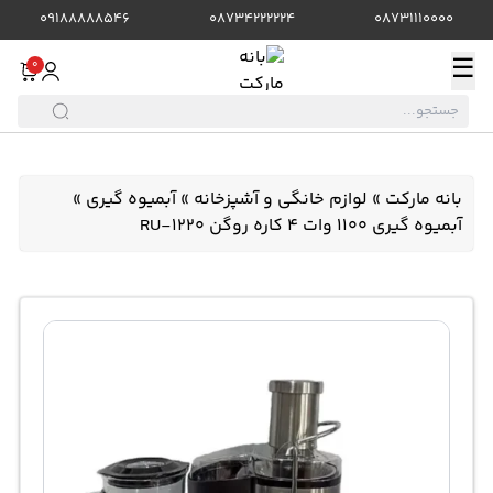
09188888546
08734222224
08731110000
☰
0
بانه مارکت
»
لوازم خانگی و آشپزخانه
»
آبمیوه گیری
»
آبمیوه گیری 1100 وات 4 کاره روگن RU-1220