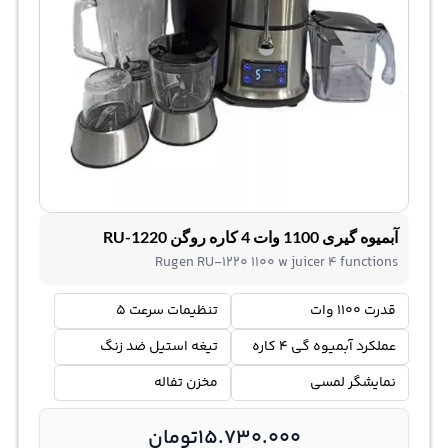
آبمیوه گیری 1100 وات 4 کاره روگن RU-1220
Rugen RU-1220 1100 w juicer 4 functions
قدرت 1100 وات
تنظیمات سرعت 5
عملکرد آبمیوه گی 4 کاره
تیغه استیل ضد زنگ
نمایشگر لمسی
مخزن تفاله
15.730.000
تومان