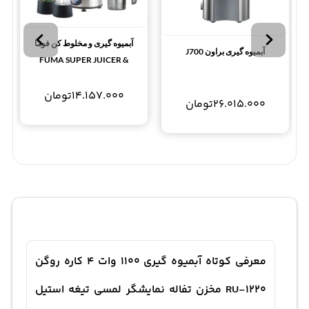
آبمیوه گیری و مخلوط کن فوما
آبمیوه گیری براون J700
FUMA SUPER JUICER &
BLENDER FU-804
14.157.000
تومان
26.015.000
تومان
معرفی کوتاه آبمیوه گیری 1100 وات 4 کاره روگن
RU-1220 مخزن تفاله نمایشگر لمسی تیغه استیل