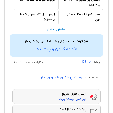
و 5GHz
سیستم خنک‌کننده دو
زوم قابل تنظیم از 75٪
فن
تا 100٪
نمایش تصاویر با اندازه
پشتیبانی از رزولوشن 4K
نمایش بیشتر
36 تا 200 اینچ
موجود نیست ولی مشابه‌اش رو داریم
تنظیم فوکوس با دامنه ±
اتصال دستگاه‌ های
👈 کلیک کن و پیام بده
15 درجه
استریم TV Stick
ورودی‌ HDMI و USB
اسپیکر با خروجی 5 وات
Other
برند:
نظرات و سوالات (0) :
پشتیبانی از AirPlay،
ریموت کنترل با فناوری
DLNA و Miracast
مادون قرمز
دسته بندی :
ویدئو پروژکتور تلویزیون دار
ارسال فوق سریع
تیپاکس؛ پست؛ پیک
پرداخت بعد از تست