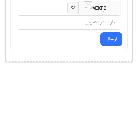
↻
ارسال