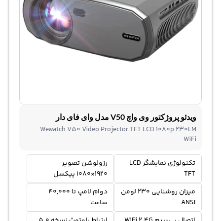
ویدئو پروژکتور وی واچ V50 مدل وای فای دار
Wewatch V50 Video Projector TFT LCD 1080p 230LM
WiFi
تکنولوژی نمایشگر LCD
رزولوشن تصویر
TFT
1920×1080 پیکسل
میزان روشنایی 230 لومن
دوام لامپ تا 40,000
ANSI
ساعت
اتصال بی‌سیم WiFi 2.4G
ارتباط بلوتوث نسخه 5.0