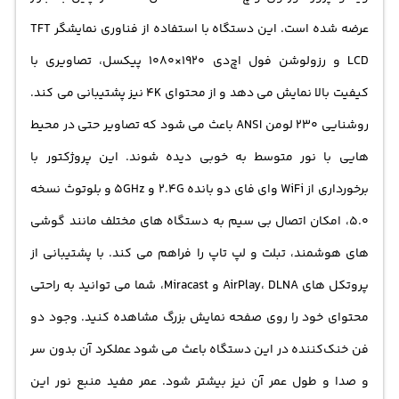
عرضه شده است. این دستگاه با استفاده از فناوری نمایشگر TFT
LCD و رزولوشن فول اچ‌دی 1920×1080 پیکسل، تصاویری با
کیفیت بالا نمایش می‌ دهد و از محتوای 4K نیز پشتیبانی می‌ کند.
روشنایی 230 لومن ANSI باعث می‌ شود که تصاویر حتی در محیط‌
هایی با نور متوسط به خوبی دیده شوند. این پروژکتور با
برخورداری از WiFi وای فای دو بانده 2.4G و 5GHz و بلوتوث نسخه
5.0، امکان اتصال بی‌ سیم به دستگاه‌ های مختلف مانند گوشی‌
های هوشمند، تبلت و لپ‌ تاپ را فراهم می‌ کند. با پشتیبانی از
پروتکل‌ های AirPlay، DLNA و Miracast، شما می‌ توانید به راحتی
محتوای خود را روی صفحه نمایش بزرگ مشاهده کنید. وجود دو
فن خنک‌کننده در این دستگاه باعث می‌ شود عملکرد آن بدون سر
و صدا و طول عمر آن نیز بیشتر شود. عمر مفید منبع نور این