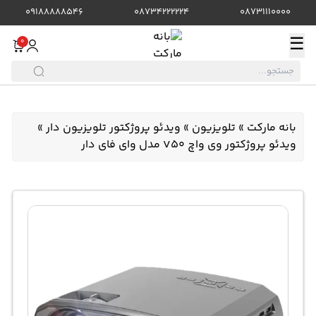
09188888546
08734222224
08731110000
☰
0
بانه مارکت
»
تلویزیون
»
ویدئو پروژکتور تلویزیون دار
»
ویدئو پروژکتور وی واچ V50 مدل وای فای دار