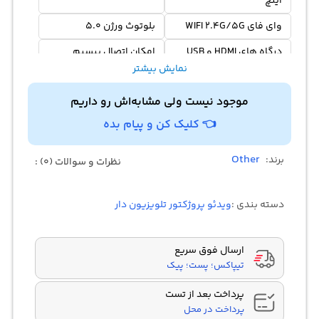
اینچ
وای فای WIFI 2.4G/5G
بلوتوث ورژن 5.0
درگاه های HDMI و USB
امکان اتصال بیسیم
موبایل
نمایش بیشتر
بلندگوهای 8W×2
2 فن خنک کننده داخلی
موجود نیست ولی مشابه‌اش رو داریم
👈 کلیک کن و پیام بده
Other
برند:
نظرات و سوالات (0) :
دسته بندی :
ویدئو پروژکتور تلویزیون دار
ارسال فوق سریع
تیپاکس؛ پست؛ پیک
پرداخت بعد از تست
پرداخت در محل