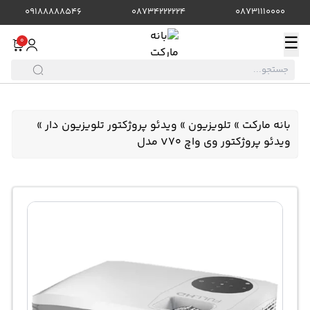
09188888546
08734222224
08731110000
☰
0
بانه مارکت
»
تلویزیون
»
ویدئو پروژکتور تلویزیون دار
»
ویدئو پروژکتور وی واچ V70 مدل