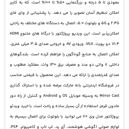
عمودی تا 5 درجه و بزرگنمایی 50% تا 100% است، که به کاربر
امکان تنظیم آسان تصویر را می‌ دهد. با پشتیبانی از وای‌ فای
2.4G و 5G و بلوتوث 5.0، اتصال به دستگاه‌ های مختلف به راحتی
امکان‌پذیر است. این ویدیو پروژکتور با درگاه‌ های متنوع HDMI
V1.4 دو پورت، VGA، ورودی AV و خروجی صدای 3.5 میلی‌ متری،
امکان اتصال به منابع گوناگون را فراهم کرده است. بلندگوهای
داخلی 8 واتی دو عدد و مصرف برق 130 وات، عملکرد مطلوب و
صدای قدرتمندی را ارائه می‌ دهد. این محصول با قیمتی مناسب
در فروشگاه اینترنتی بانه مارکت عرضه شده و با استراک گذاری
Mirror Cast به وسیله موبایل OS و Android و کنترل از راه دور
مادون قرمز، استفاده از آن بسیار ساده و راحت است. با خرید ویدئو
پروژکتور مدل وی 70 می توانید با بلوتوث برای اتصال بیسیم به
لوازم صوتی (گوشی هوشمند، آی پد، لپ تاپ و کامپیوتر، PS4،