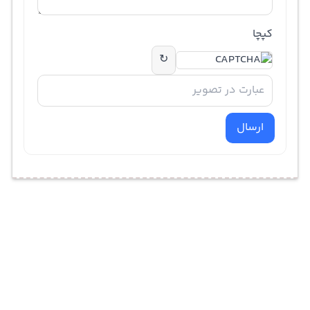
کپچا
↻
ارسال