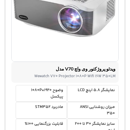
ویدئو پروژکتور وی واچ V70 مدل
Wewatch V70 Projector 1080P Wifi 16W 350LM
نمایشگر 5.8 اینچ LCD
وضوح 1920×1080P
پیکسل
میزان روشنایی ANSI
مادربرد STM352
350
سایز نمایشگر 30 تا 200
قابلیت بزرگنمایی 100%