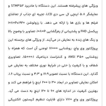
ویژگی‌ های پیشرفته هستند. این دستگاه با مادربرد STM352 و
نمایشگر 5.8 اینچی ال سی دی LCD، تجربه‌ ای جذاب از تماشای
فیلم‌ ها و بازی‌ ها را ارائه می‌ دهد. با رزولوشن 1920×1080P
پیکسل FHD و پشتیبانی از رمزگشایی 1080P، تصاویر با وضوح بالا
و رنگ‌ های زنده به نمایش در می‌آیند. از ویژگی‌ های برجسته این
پروژکتور وی واچ، روشنایی 17000 لومنی آن است که همراه با
روشنایی ANSI 350 و کنتراست دینامیک 15000:1، تصاویری
شفاف و با کیفیت را حتی در شرایط نوری مختلف به نمایش می‌
گذارد. این دستگاه با نسبت تصویر 16:9 و 4:3 و نسبت پرتاب 1.6،
امکان نمایش تصاویر در ابعاد 30 تا 200 اینچ را فراهم می‌ کند و
بهترین کیفیت در اندازه‌ های 60 تا 120 اینچ به دست می‌ آید.
پروژکتور وی واچ V70 دارای قابلیت تنظیم کیستون الکتریکی