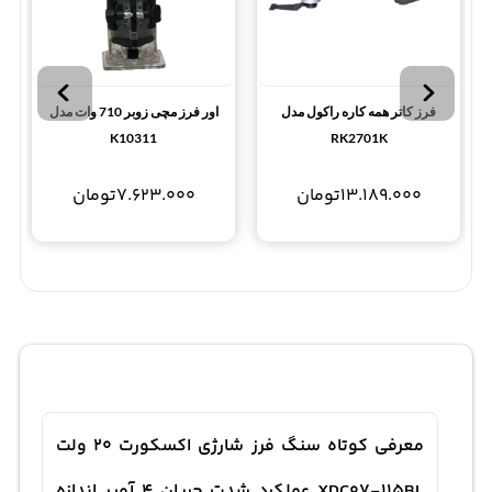
فرز کاتر همه کاره راکول مدل
اور فرز مچی زوبر 710 وات مدل
K10311
RK2701K
13.189.000
تومان
7.623.000
تومان
معرفی کوتاه سنگ فرز شارژی اکسکورت 20 ولت
XDC07-115BL عملکرد شدت جریان 4 آمپر اندازه