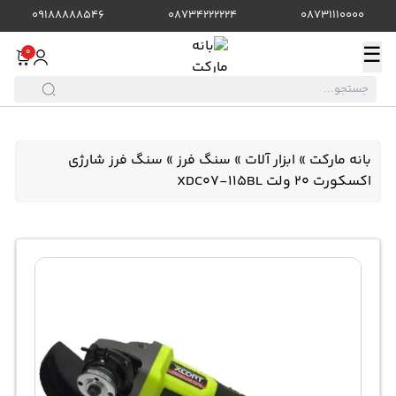
09188888546
08734222224
08731110000
☰
0
بانه مارکت
»
ابزار آلات
»
سنگ فرز
»
سنگ فرز شارژی
اکسکورت 20 ولت XDC07-115BL