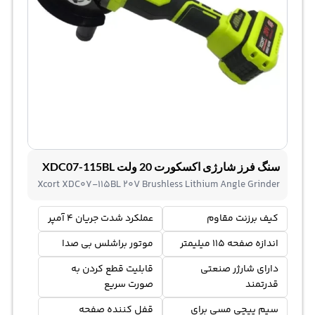
سنگ فرز شارژی اکسکورت 20 ولت XDC07-115BL
Xcort XDC07-115BL 20V Brushless Lithium Angle Grinder
کیف برزنت مقاوم
عملکرد شدت جریان 4 آمپر
اندازه صفحه 115 میلیمتر
موتور براشلس بی صدا
دارای شارژر صنعتی
قابلیت قطع کردن به
قدرتمند
صورت سریع
سیم پیچی مسی برای
قفل کننده صفحه