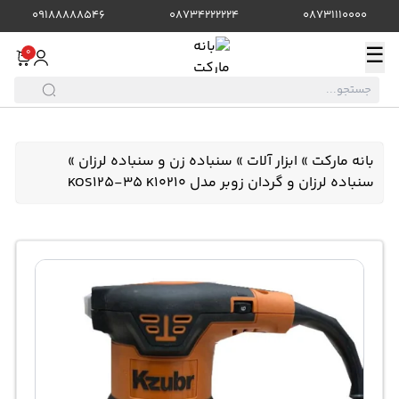
09188888546
08734222224
08731110000
☰
0
بانه مارکت
»
ابزار آلات
»
سنباده زن و سنباده لرزان
»
سنباده لرزان و گردان زوبر مدل KOS125-35 K10210