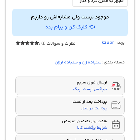
مجهز به مخزن گرد و غبار
موجود نیست ولی مشابه‌اش رو داریم
👈 کلیک کن و پیام بده
kzubr
برند:
نظرات و سوالات (1) :
1
امتیازدهی
5.00
از 5
در
دسته بندی :
سنباده زن و سنباده لرزان
امتیازدهی
مشتری
ارسال فوق سریع
تیپاکس؛ پست؛ پیک
پرداخت بعد از تست
پرداخت در محل
هفت روز تضمین تعویض
شرایط برگشت کالا