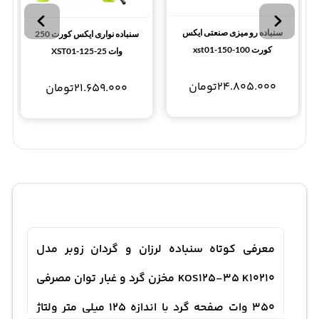
سنباده رو میزی صنعتی ایکس
سنباده نواری ایکس کورت 250
کورت xst01-150-100
وات XST01-125-25
24.805.000
تومان
21.659.000
تومان
معرفی کوتاه سنباده لرزان و گردان زوبر مدل
KOS125-35 K10210 مخزن گرد و غبار توان مصرفی
350 وات صفحه گرد با اندازه 125 میلی متر ولتاژ