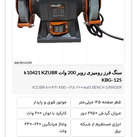
سنگ فرز رومیزی زوبر 200 وات k10421 KZUBR
KBG-125
KZUBR k10421 KBG-125 200watt BENCH GRINDER
قطر صفحه 125 میلی‌متر
موتور قوی و پایدار
میزان گردش 2950 دور
کارکرد با توان 200 وات
انرژی مستقیم از شبکه
ولتاژ میانگین 220-230
برق
ولت