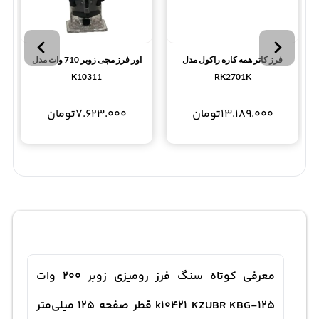
فرز کاتر همه کاره راکول مدل
اور فرز مچی زوبر 710 وات مدل
K10311
RK2701K
13.189.000
تومان
7.623.000
تومان
معرفی کوتاه سنگ فرز رومیزی زوبر 200 وات
k10421 KZUBR KBG-125 قطر صفحه 125 میلی‌متر