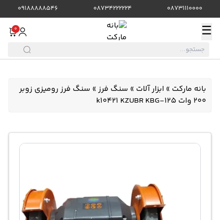
09188888546
08734222224
08731110000
☰
0
بانه مارکت
»
ابزار آلات
»
سنگ فرز
»
سنگ فرز رومیزی زوبر
200 وات k10421 KZUBR KBG-125