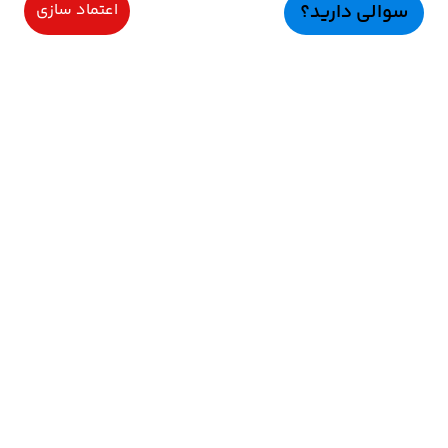
سوالی دارید؟
اعتماد سازی
سرویسهای ویژه
اعتماد سازی
راهنمای خرید
اعتماد ســازی
نحوه ارسال و پرداخت
رضایت مشتریان