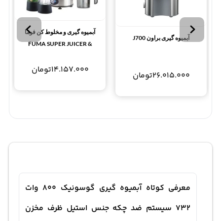
آبمیوه گیری و مخلوط کن فوما
آبمیوه گیری براون J700
FUMA SUPER JUICER &
BLENDER FU-804
14.157.000
تومان
26.015.000
تومان
معرفی کوتاه آبمیوه گیری گوسونیک 800 وات
732 سیستم ضد چکه جنس استیل ظرف مخزن