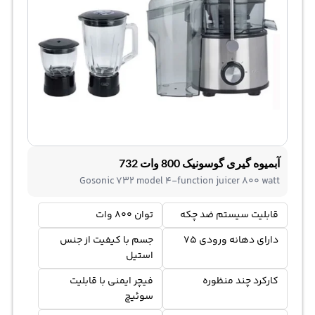
آبمیوه گیری گوسونیک 800 وات 732
Gosonic 732 model 4-function juicer 800 watt
قابلیت‌ سیستم ضد چکه
توان 800 وات
دارای دهانه ورودی 75
جسم با کیفیت از جنس
استیل
کارکرد چند منظوره
فیچر ایمنی با قابلیت
سوئیچ