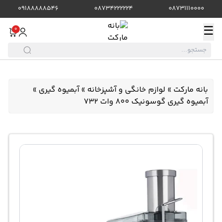
09188888546
08734222224
08731110000
☰
0
بانه مارکت
»
لوازم خانگی و آشپزخانه
»
آبمیوه گیری
»
آبمیوه گیری گوسونیک 800 وات 732