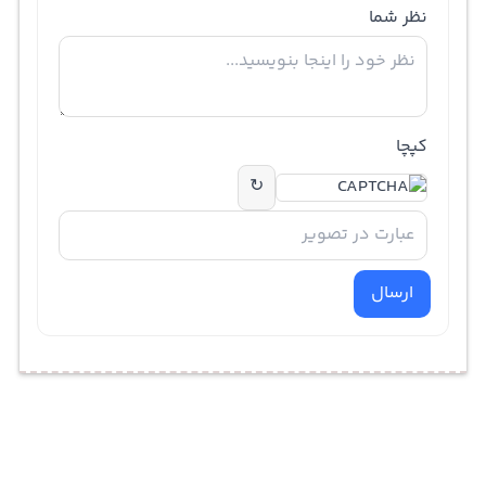
نظر شما
کپچا
↻
ارسال