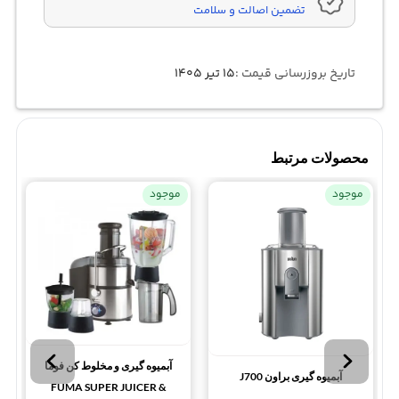
تضمین اصالت و سلامت
تاریخ بروزرسانی قیمت :
۱۵ تیر ۱۴۰۵
محصولات مرتبط
موجود
موجود
آبمیوه گیری و مخلوط کن فوما
آبمیوه گیری براون J700
FUMA SUPER JUICER &