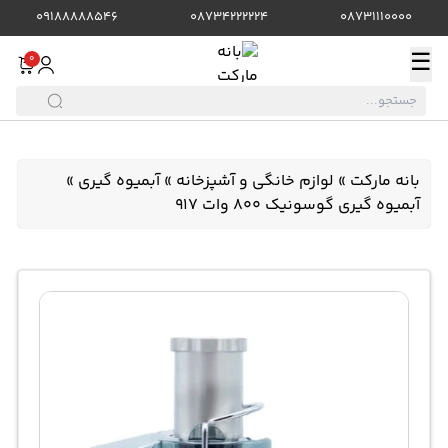
09188888546
08734222224
08731110000
☰
0
بانه مارکت
»
لوازم خانگی و آشپزخانه
»
آبمیوه گیری
»
آبمیوه گیری گوسونیک 800 وات 917